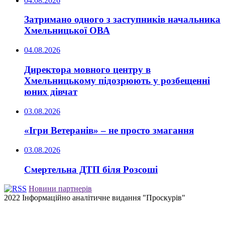
04.08.2026
Затримано одного з заступників начальника
Хмельницької ОВА
04.08.2026
Директора мовного центру в
Хмельницькому підозрюють у розбещенні
юних дівчат
03.08.2026
«Ігри Ветеранів» – не просто змагання
03.08.2026
Смертельна ДТП біля Розсоші
Новини партнерів
2022 Інформаційно аналітичне видання "Проскурів"
Back
to
top