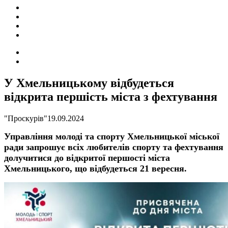
ПОДІЇ
СОЦІАЛЬНІ
FACEBOOK
КОНТАКТИ
Search
for
Switch
skin
У Хмельницькому відбудеться
відкрита першість міста з фехтування
"Проскурів"
19.09.2024
Управління молоді та спорту Хмельницької міської
ради з
апрошує всіх любителів спорту та фехтування
долучитися до відкритої першості міста
Хмельницького,
що
відбудеться 21 вересня.