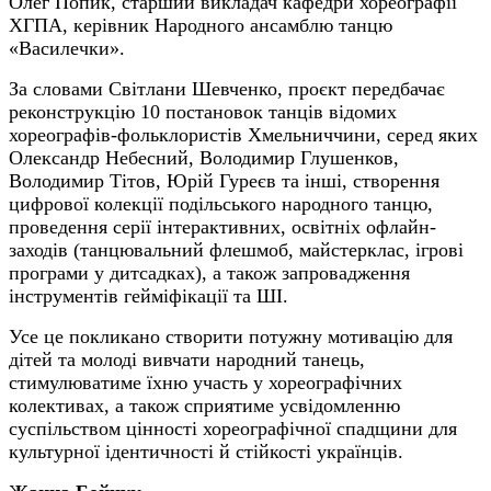
Олег Попик, старший викладач кафедри хореографії
ХГПА, керівник Народного ансамблю танцю
«Василечки».
За словами Світлани Шевченко, проєкт передбачає
реконструкцію 10 постановок танців відомих
хореографів-фольклористів Хмельниччини, серед яких
Олександр Небесний, Володимир Глушенков,
Володимир Тітов, Юрій Гуреєв та інші, створення
цифрової колекції подільського народного танцю,
проведення серії інтерактивних, освітніх офлайн-
заходів (танцювальний флешмоб, майстерклас, ігрові
програми у дитсадках), а також запровадження
інструментів гейміфікації та ШІ.
Усе це покликано створити потужну мотивацію для
дітей та молоді вивчати народний танець,
стимулюватиме їхню участь у хореографічних
колективах, а також сприятиме усвідомленню
суспільством цінності хореографічної спадщини для
культурної ідентичності й стійкості українців.