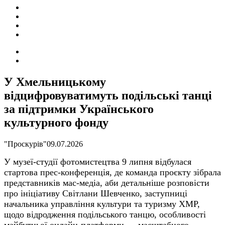
ПОДІЇ
СОЦІАЛЬНІ
FACEBOOK
КОНТАКТИ
Search
for
Switch
skin
У Хмельницькому
відцифровуватимуть подільські танці
за підтримки Українського
культурного фонду
"Проскурів"
09.07.2026
У музеї-студії фотомистецтва 9 липня відбулася
стартова прес-конференція, де команда проєкту зібрала
представників мас-медіа, аби детальніше розповісти
про ініціативу Світлани Шевченко, заступниці
начальника управління культури та туризму ХМР,
щодо відродження подільського танцю, особливості
майбутньої онлайн-платформи — масштабного