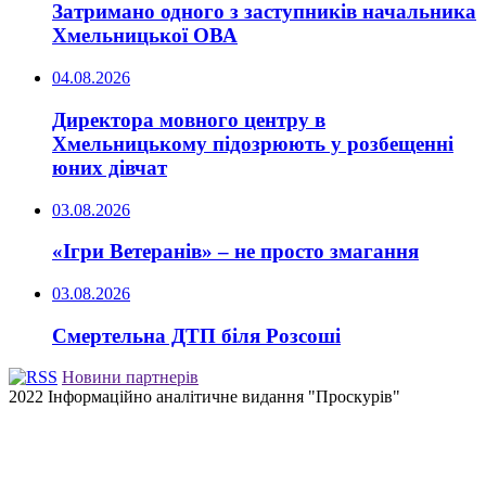
Затримано одного з заступників начальника
Хмельницької ОВА
04.08.2026
Директора мовного центру в
Хмельницькому підозрюють у розбещенні
юних дівчат
03.08.2026
«Ігри Ветеранів» – не просто змагання
03.08.2026
Смертельна ДТП біля Розсоші
Новини партнерів
2022 Інформаційно аналітичне видання "Проскурів"
Back
to
top
button