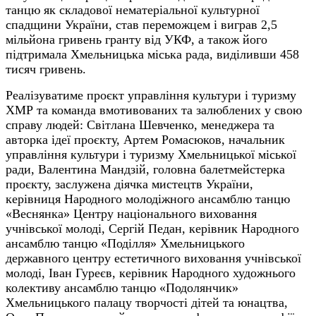
танцю як складової нематеріальної культурної
спадщини України, став переможцем і виграв 2,5
мільйона гривень гранту від УКФ, а також його
підтримала Хмельницька міська рада, виділивши 458
тисяч гривень.
Реалізуватиме проєкт управління культури і туризму
ХМР та команда вмотивованих та залюблених у свою
справу людей: Світлана Шевченко, менеджера та
авторка ідеї проєкту, Артем Ромасюков, начальник
управління культури і туризму Хмельницької міської
ради, Валентина Мандзій, головна балетмейстерка
проєкту, заслужена діячка мистецтв України,
керівниця Народного молодіжного ансамблю танцю
«Веснянка» Центру національного виховання
учнівської молоді, Сергій Педан, керівник Народного
ансамблю танцю «Поділля» Хмельницького
державного центру естетичного виховання учнівської
молоді, Іван Гуреєв, керівник Народного художнього
колективу ансамблю танцю «Подолянчик»
Хмельницького палацу творчості дітей та юнацтва,