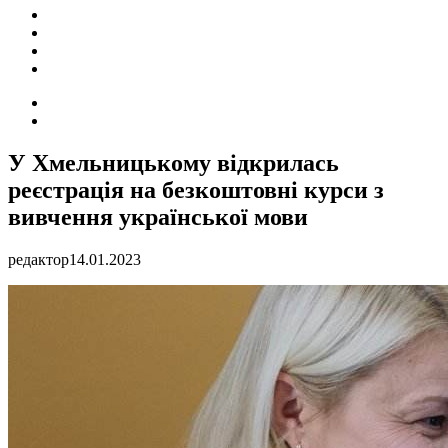
ПОДІЇ
СОЦІАЛЬНІ
FACEBOOK
КОНТАКТИ
Search
for
Switch
skin
У Хмельницькому відкрилась
реєстрація на безкоштовні курси з
вивчення української мови
редактор
14.01.2023