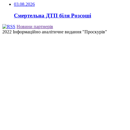
03.08.2026
Смертельна ДТП біля Розсоші
Новини партнерів
2022 Інформаційно аналітичне видання "Проскурів"
Back
to
top
button