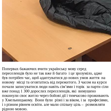
Попервах бажаючих вчити українську мову серед
переселенців було не так вже й багато і це зрозуміло, адже
був потрібен час, щоб адаптуватися до нових умов життя на
новому місці та оговтатись від пережитого. З часом на курси
почали записуватися люди навіть сім’ями і торік за парти сіли
вже понад 1 300 дорослих переселенців, які вимушено
покинули своє житло через бойові дії і тимчасово проживають
у Хмельницькому. Вони були різні і за віком, і за професіями,
і з різним рівнем освіти. але мали спільну ціль – розмовляти
рідною мовою.