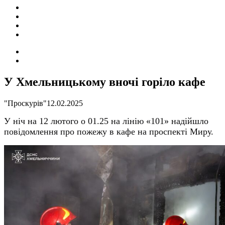
ПОДІЇ
СОЦІАЛЬНІ
FACEBOOK
КОНТАКТИ
Search
for
Switch
skin
У Хмельницькому вночі горіло кафе
"Проскурів"
12.02.2025
У ніч на 12 лютого о 01.25 на лінію «101» надійшло
повідомлення про пожежу в кафе на проспекті Миру.