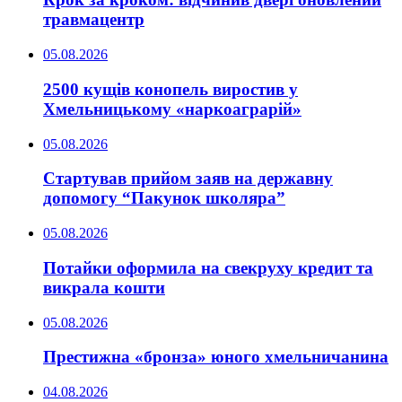
травмацентр
05.08.2026
2500 кущів конопель виростив у
Хмельницькому «наркоаграрій»
05.08.2026
Стартував прийом заяв на державну
допомогу “Пакунок школяра”
05.08.2026
Потайки оформила на свекруху кредит та
викрала кошти
05.08.2026
Престижна «бронза» юного хмельничанина
04.08.2026