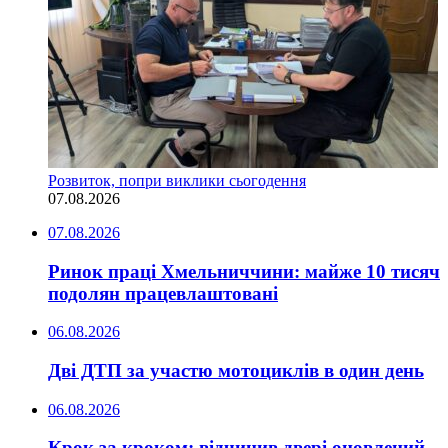
Розвиток, попри виклики сьогодення
07.08.2026
07.08.2026
Ринок праці Хмельниччини: майже 10 тисяч
подолян працевлаштовані
06.08.2026
Дві ДТП за участю мотоциклів в один день
06.08.2026
Крок за кроком: відчинив двері оновлений