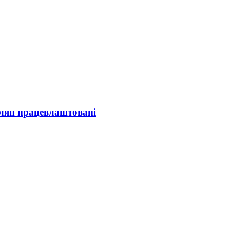
олян працевлаштовані