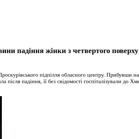
ни падіння жінки з четвертого поверху
 Проскурівського підпілля обласного центру. Прибувши н
а після падіння, її без свідомості госпіталізували до Хме