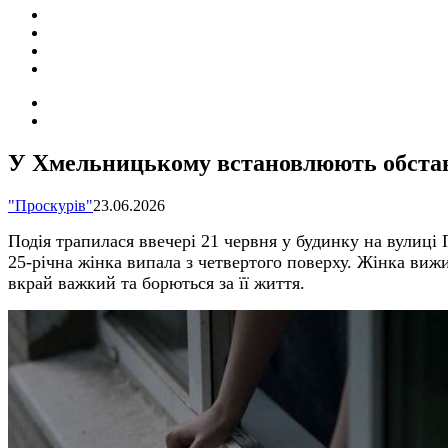
ПОДІЇ
СОЦІАЛЬНІ
FACEBOOK
КОНТАКТИ
Search
for
Switch
skin
У Хмельницькому встановлюють обстави
"Проскурів"
23.06.2026
Подія трапилася ввечері 21 червня у будинку на вулиці
25-річна жінка випала з четвертого поверху. Жінка вижил
вкрай важкий та борються за її життя.