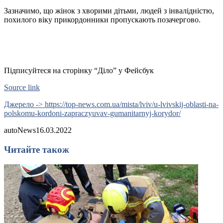
Зазначимо, що жінок з хворими дітьми, людей з інвалідністю,
похилого віку прикордонники пропускають позачергово.
Підписуйтеся на сторінку “Діло” у Фейсбук
Source link
Джерело -> https://top-news.com.ua/mista/lviv/u-lvivskij-oblasti-na-
polskomu-kordoni-zapraczyuvav-gumanitarnyj-korydor/
autoNews
16.03.2022
Читайте також