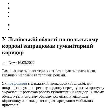
ПОДІЇ
СОЦІАЛЬНІ
FACEBOOK
КОНТАКТИ
Search
for
Switch
skin
У Львівській області на польському
кордоні запрацював гуманітарний
коридор
autoNews
16.03.2022
Там працюють волонтери, які забезпечують людей їжею,
гарячими напоями та теплими речами.
Як
повідомили
в Державній прикордонній службі, для
покращення умов перетину кордону перед пунктом пропуску
“Краківець” розпочав роботу гуманітарний коридор. У ньому
облаштували систему обігріву, розмістили місця для
відпочинку, а також розетки для заряджання мобільних
пристроїв.