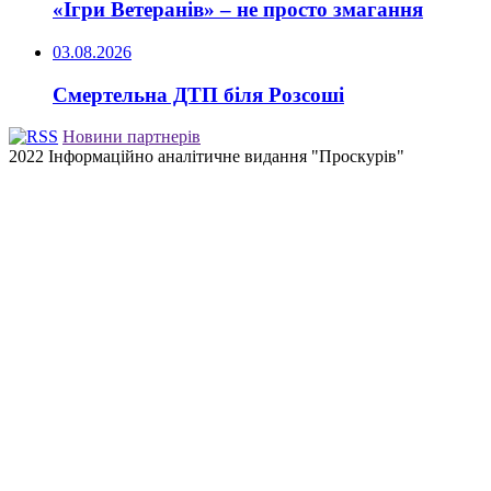
«Ігри Ветеранів» – не просто змагання
03.08.2026
Смертельна ДТП біля Розсоші
Новини партнерів
2022 Інформаційно аналітичне видання "Проскурів"
Back
to
top
button