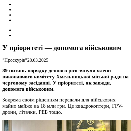
ПОДІЇ
СОЦІАЛЬНІ
FACEBOOK
КОНТАКТИ
Search
for
Switch
skin
У пріоритеті — допомога військовим
"Проскурів"
28.03.2025
89 питань порядку денного
розглянули члени
виконавчого комітету Хмельницької міської ради на
черговому засіданні. У пріоритеті, як завжди,
допомога військовим.
Зокрема своїм рішенням п
ередали для військових
майно майже на 18 млн грн.
Це
квадрокоптери, FPV-
дрони, літачки, РЕБ тощо.