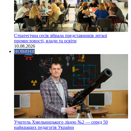
Стратегічна сесія зібрала представників легкої
промисловості, влади та освіти
10.08.2026
НОВИНИ
Учитель Хмельницького ліцею №2 — серед 50
найкращих педагогів України