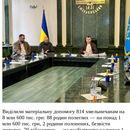
Виділили матеріальну допомогу 814 хмельничанам на
8 млн 600 тис. грн: 88 родин полеглих — на понад 1
млн 600 тис. грн, 2 родини полонених, безвісти
зниклих, 70 військових — на реабілітацію на понад 1