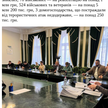
млн грн, 524 військових та ветеранів — на понад 5
млн 200 тис. грн, 3 домогосподарства, що постраждали
від терористичних атак недодержави, — на понад 250
тис. грн.