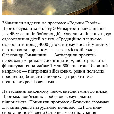
Збільшили видатки на програму «Родини Героїв».
Проголосували за оплату 50% вартості навчання ще
для 45 учасників бойових дій. Ухвалили рішення щодо
оздоровлення дітей
в
літку. «Традиційно плануємо
оздоровити понад 4000 діток, в тому числі й у містах-
партнерах за кордоном, -—
каже міський голова
Олександр Симчишин. —
Затвердили проєкти-
переможці «Громадських ініціатив», що отримають
фінансування на майже 1 млн 600 тис. грн. Головний
напрямок — підтримка військових, родин полеглих,
полонених, безвісти зниклих. Ці проєкти вже
починають реалізовувати».
На засіданні виконкому також в
несли зміни до низки
Програм, пов’язаних з роботою комунальних
підприємств. Прийняли програму «Безпечна громада»
для співпраці з патрульною поліцією. 121 дитина-
сирота чи позбавлена батьківського піклування