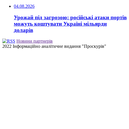
04.08.2026
Урожай під загрозою: російські атаки портів
можуть коштувати Україні мільярди
доларів
Новини партнерів
2022 Інформаційно аналітичне видання "Проскурів"
Back
to
top
button