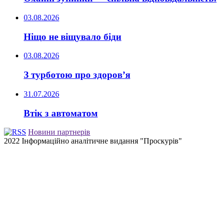
03.08.2026
Ніщо не віщувало біди
03.08.2026
З турботою про здоров’я
31.07.2026
Втік з автоматом
Новини партнерів
2022 Інформаційно аналітичне видання "Проскурів"
Back
to
top
button