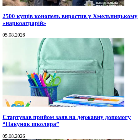
2500 кущів конопель виростив у Хмельницькому
«наркоаграрій»
05.08.2026
Стартував прийом заяв на державну допомогу
“Пакунок школяра”
05.08.2026