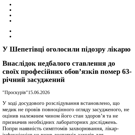
ПОДІЇ
СОЦІАЛЬНІ
FACEBOOK
КОНТАКТИ
Search
for
Switch
skin
У Шепетівці оголосили підозру лікарю
Внаслідок недбалого ставлення до
своїх професійних обов’язків помер 63-
річний засуджений
"Проскурів"
15.06.2026
У ході досудового розслідування встановлено, що
медик не провів повноцінного огляду засудженого, не
оцінив належним чином його стан здоров’я та не
призначив необхідних лабораторних досліджень.
Попри наявність симптомів захворювання, лікар-
інфекціоніст
не вжив достатніх заходів для