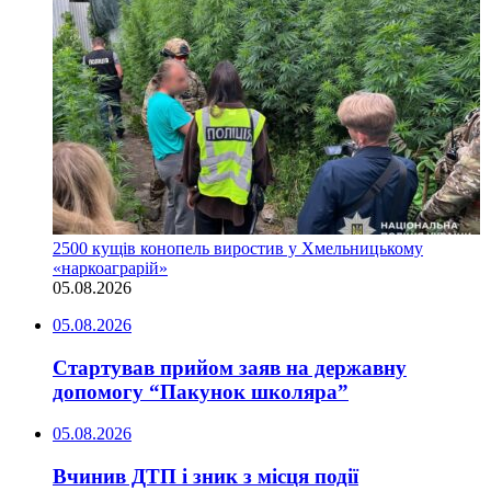
2500 кущів конопель виростив у Хмельницькому
«наркоаграрій»
05.08.2026
05.08.2026
Стартував прийом заяв на державну
допомогу “Пакунок школяра”
05.08.2026
Вчинив ДТП і зник з місця події