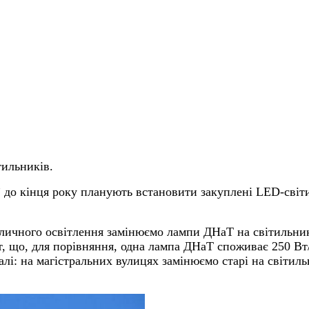
тильників.
 до кінця року планують встановити закуплені LED-світ
 вуличного освітлення замінюємо лампи ДНаТ на світильн
т, що, для порівняння, одна лампа ДНаТ споживає 250 Вт
далі: на магістральних вулицях замінюємо старі на світ