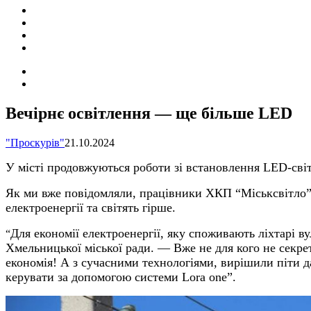
ПОДІЇ
СОЦІАЛЬНІ
FACEBOOK
КОНТАКТИ
Search
for
Switch
skin
Вечірнє освітлення — ще більше LED
"Проскурів"
21.10.2024
У місті продовжуються роботи зі встановлення LED-сві
Як ми вже повідомляли, працівники ХКП “Міськсвітло”
електроенергії та світять гірше.
Для економії електроенергії, яку споживають ліхтарі
“
Хмельницької міської ради. — Вже не для кого не секре
економія! А з сучасними технологіями, вирішили піти 
керувати за допомогою системи Lora one”.