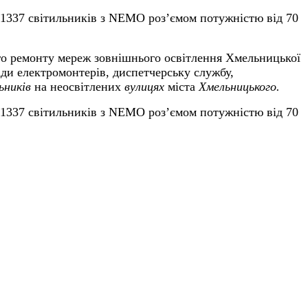
 1337 світильників з NEMO роз’ємом потужністю від 70
го ремонту мереж зовнішнього освітлення Хмельницької
ади електромонтерів, диспетчерську службу,
ьників
на неосвітлених
вулицях
міста
Хмельницького.
 1337 світильників з NEMO роз’ємом потужністю від 70