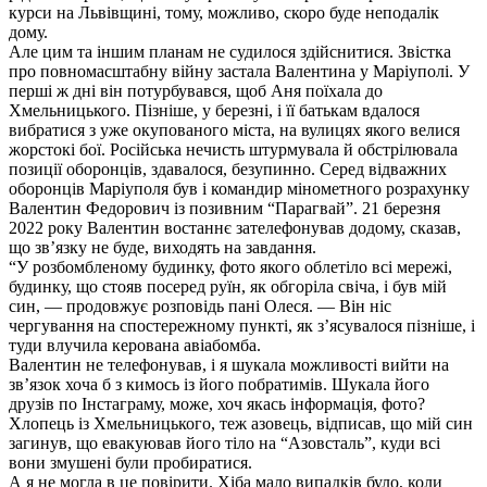
курси на Львівщині, тому, можливо, скоро буде неподалік
дому.
Але цим та іншим планам не судилося здійснитися. Звістка
про повномасштабну війну застала Валентина у Маріуполі. У
перші ж дні він потурбувався, щоб Аня поїхала до
Хмельницького. Пізніше, у березні, і її батькам вдалося
вибратися з уже окупованого міста, на вулицях якого велися
жорстокі бої. Російська нечисть штурмувала й обстрілювала
позиції оборонців, здавалося, безупинно. Серед відважних
оборонців Маріуполя був і командир мінометного розрахунку
Валентин Федорович із позивним “Парагвай”. 21 березня
2022 року Валентин востаннє зателефонував додому, сказав,
що зв’язку не буде, виходять на завдання.
“У розбомбленому будинку, фото якого облетіло всі мережі,
будинку, що стояв посеред руїн, як обгоріла свіча, і був мій
син, — продовжує розповідь пані Олеся. — Він ніс
чергування на спостережному пункті, як з’ясувалося пізніше, і
туди влучила керована авіабомба.
Валентин не телефонував, і я шукала можливості вийти на
зв’язок хоча б з кимось із його побратимів. Шукала його
друзів по Інстаграму, може, хоч якась інформація, фото?
Хлопець із Хмельницького, теж азовець, відписав, що мій син
загинув, що евакуював його тіло на “Азовсталь”, куди всі
вони змушені були пробиратися.
А я не могла в це повірити. Хіба мало випадків було, коли