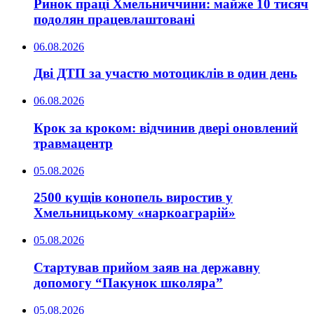
Ринок праці Хмельниччини: майже 10 тисяч
подолян працевлаштовані
06.08.2026
Дві ДТП за участю мотоциклів в один день
06.08.2026
Крок за кроком: відчинив двері оновлений
травмацентр
05.08.2026
2500 кущів конопель виростив у
Хмельницькому «наркоаграрій»
05.08.2026
Стартував прийом заяв на державну
допомогу “Пакунок школяра”
05.08.2026