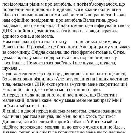
повідомляли рідним про загибель, а потім з’ясовувалося, що
поранений чи в полоні? Я вдивлялася в кожне обличчя на
відео з нашими полоненими, які виставляли рашисти. І коли
нам офіційно повідомили про загибель Валентина, дуже
надіялася, що це неправда. І навіть коли ідентифікували тіло за
ДНК, прийняти, змиритися з тим, що назавжди втратила
єдиного сина, я не могла.
Нам надіслали фото ноги з тату — точнісінько таким, як у
Валентина. Я розуміла: це його нога. Але при цьому чіплялася
за соломинку. Слідча сказала, що тіло фрагментоване. Отже,
думала я, ногу могло відірвати, а син, поранений, десь у
госпіталі… Не могла заспокоїтися і все шукала, шукала,
шукала…
Судово-медичну експертизу доводилося проводити ще двічі,
бо ж висновки різнилися. Але татуювання на інших частинах
тіла, незалежна ДНК-експертиза змусили мене скоритися цій
жахливій звістці, яка вбила мою останню надію.
А перед тим, як не дивно, мені наснилося, що Валентин
маленький, плаче і каже: чому мама мене не забирає? Ми й
поїхали забрати тіло…
Я сиділа в дворі перед київським моргом, сльози заливали
обличчя і раптом відчула, що мені до ніг хтось тулиться.
Дивлюся, такий великий гарний собака. А його хазяйка
підбігає перелякана, мовляв, ні до кого з чужих він не йде…
Думаю, тепер мій син буде горнутися до мене чи то песиком,