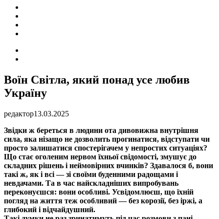
ПОДІЇ
СОЦІАЛЬНІ
FACEBOOK
КОНТАКТИ
Search
for
Switch
skin
Воїн Світла, який понад усе любив
Україну
редактор
13.03.2025
Звідки ж береться в людини ота дивовижна внутрішня
сила, яка нізащо не дозволить прогинатися, відступати чи
просто залишатися спостерігачем у непростих ситуаціях?
Що стає оголеним нервом їхньої свідомості, змушує до
складних рішень і неймовірних вчинків? Здавалося б, вони
такі ж, як і всі — зі своїми буденними радощами і
невдачами. Та в час найскладніших випробувань
переконуєшся: вони особливі. Усвідомлюєш, що їхній
погляд на життя теж особливий — без корозії, без іржі, а
глибокий і відчайдушний.
Такі думки не раз зринатимуть під час розмови з пані