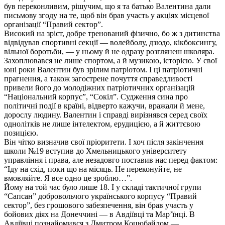
був переконливим, рішучим, що я та батько Валентина дали
письмову згоду на те, щоб він брав участь у акціях місцевої
організації “Правий сектор”.
Високий на зріст, добре тренований фізично, бо ж з дитинства
відвідував спортивні секції — волейболу, дзюдо, кікбоксингу,
вільної боротьби, — у ньому й не одразу розглянеш школяра.
Захоплювався не лише спортом, а й музикою, історією. У свої
юні роки Валентин був зрілим патріотом. І ці патріотичні
прагнення, а також загострене почуття справедливості
привели його до молодіжних патріотичних організацій
“Національний корпус”, “Сокіл”. Судження сина про
політичні події в країні, відверто кажучи, вражали й мене,
дорослу людину. Валентин і справді вирізнявся серед своїх
однолітків не лише інтелектом, ерудицією, а й життєвою
позицією.
Він чітко визначив свої пріоритети. І хоч після закінчення
школи №19 вступив до Хмельницького університету
управління і права, але незадовго поставив нас перед фактом:
“Іду на схід, поки що на місяць. Не переконуйте, не
вмовляйте. Я все одно це зроблю…”.
Йому на той час було лише 18. І у складі тактичної групи
“Сапсан” добровольчого українського корпусу “Правий
сектор”, без грошового забезпечення, він брав участь у
бойових діях на Донеччині — в Авдіївці та Мар’їнці. В
Авдіївці познайомився з Дмитром Коцюбайлом —