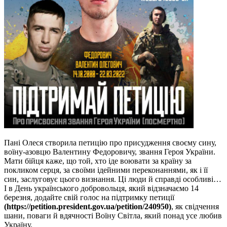
Пані Олеся створила петицію про присудження своєму сину,
воїну-азовцю Валентину Федоровичу, звання Героя України.
Мати бійця каже, що той, хто іде воювати за країну за
покликом серця, за своїми ідейними переконаннями, як і її
син, заслуговує цього визнання. Ці люди й справді особливі…
І в День українського добровольця, який відзначаємо 14
березня, додайте свій голос на підтримку петиції
(https://petition.president.gov.ua/petition/240950)
, як свідчення
шани, поваги й вдячності Воїну Світла, який понад усе любив
Україну.