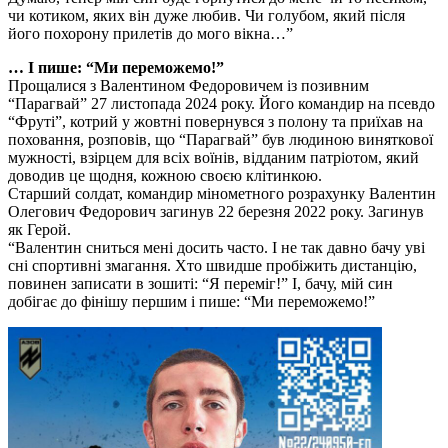
чи котиком, яких він дуже любив. Чи голубом, який після
його похорону прилетів до мого вікна…”
… І пише: “Ми переможемо!”
Прощалися з Валентином Федоровичем із позивним
“Парагвай” 27 листопада 2024 року. Його командир на псевдо
“Фруті”, котрий у жовтні повернувся з полону та приїхав на
поховання, розповів, що “Парагвай” був людиною виняткової
мужності, взірцем для всіх воїнів, відданим патріотом, який
доводив це щодня, кожною своєю клітинкою.
Старший солдат, командир мінометного розрахунку Валентин
Олегович Федорович загинув 22 березня 2022 року. Загинув
як Герой.
“Валентин сниться мені досить часто. І не так давно бачу уві
сні спортивні змагання. Хто швидше пробіжить дистанцію,
повинен записати в зошиті: “Я переміг!” І, бачу, мій син
добігає до фінішу першим і пише: “Ми переможемо!”