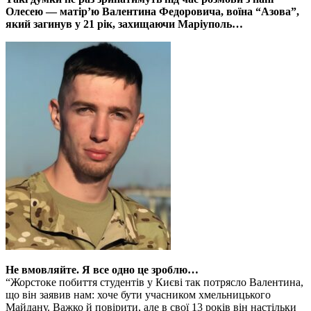
Олесею — матір’ю Валентина Федоровича, воїна “Азова”,
який загинув у 21 рік, захищаючи Маріуполь…
Не вмовляйте. Я все одно це зроблю…
“Жорстоке побиття студентів у Києві так потрясло Валентина,
що він заявив нам: хоче бути учасником хмельницького
Майдану. Важко й повірити, але в свої 13 років він настільки