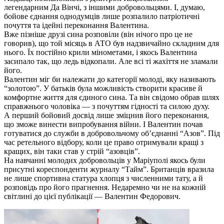
легендарним Да Вінчі, з іншими добровольцями. І, думаю,
бойове єднання однодумців лише розпалило патріотичні
почуття та ідейні переконання Валентина.
Вже пізніше друзі сина розповіли (він нічого про це не
говорив), що той місяць в АТО був надзвичайно складним для
нього. Їх постійно крили мінометами, і якось Валентина
засипало так, що ледь відкопали. Але всі ті жахіття не зламали
його.
Валентин міг би належати до категорії молоді, яку називають
“золотою”. У батьків була можливість створити красиве й
комфортне життя для єдиного сина. Та він свідомо обрав шлях
справжнього чоловіка — з почуттям гідності та силою духу.
А перший бойовий досвід лише зміцнив його переконання,
що зможе винести випробування війни. І Валентин почав
готуватися до служби в добровольчому об’єднанні “Азов”. Під
час ретельного відбору, коли це право отримували кращі з
кращих, він таки став у стрій “азовців”.
На навчанні молодих добровольців у Маріуполі якось були
присутні кореспонденти журналу “Тайм”. Британців вразила
не лише спортивна статура хлопця з численними тату, а й
розповідь про його прагнення. Недаремно чи не на кожній
світлині до цієї публікації — Валентин Федорович.