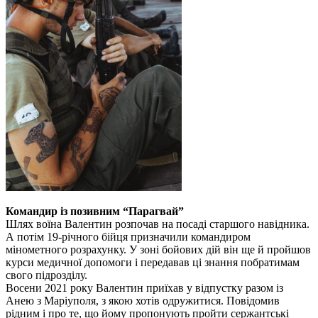
Командир із позивним “Парагвай”
Шлях воїна Валентин розпочав на посаді старшого навідника.
А потім 19-річного бійця призначили командиром
мінометного розрахунку. У зоні бойових дій він ще й пройшов
курси медичної допомоги і передавав ці знання побратимам
свого підрозділу.
Восени 2021 року Валентин приїхав у відпустку разом із
Анею з Маріуполя, з якою хотів одружитися. Повідомив
рідним і про те, що йому пропонують пройти сержантські