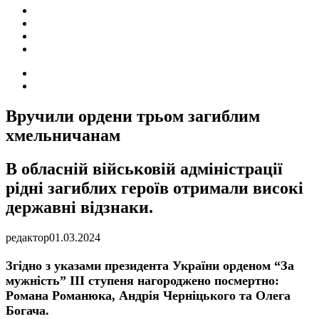
ПОДІЇ
СОЦІАЛЬНІ
FACEBOOK
КОНТАКТИ
Search
for
Switch
skin
Вручили ордени трьом загиблим
хмельничанам
В обласній військовій адміністрації
рідні загиблих героїв отримали високі
державні відзнаки.
редактор
01.03.2024
Згідно з указами президента України орденом “За
мужність” III ступеня нагороджено посмертно:
Романа Романюка, Андрія Черніцького та Олега
Богача.