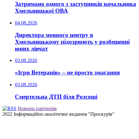
Затримано одного з заступників начальника
Хмельницької ОВА
04.08.2026
Директора мовного центру в
Хмельницькому підозрюють у розбещенні
юних дівчат
03.08.2026
«Ігри Ветеранів» – не просто змагання
03.08.2026
Смертельна ДТП біля Розсоші
Новини партнерів
2022 Інформаційно аналітичне видання "Проскурів"
Back
to
top
button