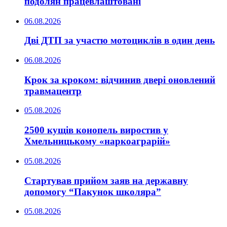
подолян працевлаштовані
06.08.2026
Дві ДТП за участю мотоциклів в один день
06.08.2026
Крок за кроком: відчинив двері оновлений
травмацентр
05.08.2026
2500 кущів конопель виростив у
Хмельницькому «наркоаграрій»
05.08.2026
Стартував прийом заяв на державну
допомогу “Пакунок школяра”
05.08.2026