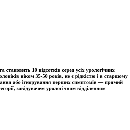
а становить 10 відсотків серед усіх урологічних
оловіків
віком
3
5-50 років, не є рідкістю і
в
старшому
вання або ігнорування перших симптомів
—
прямий
тегорії, завідувачем урологічним відділенням