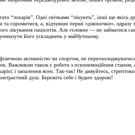
гато “лєкарів”. Одні свічками “лікують”, інші ще якісь д
и та соромитися, а, відчувши перші «дзвіночки», одразу з
ного лікування пацієнтів.
Але головне — не займатися сам
 уникнути його ускладнень у майбутньому.
 фізичною активністю
чи спортом
, не переохолоджуватис
чок
. Важливою також є робота з психоемоційним станом, 
карієс і запалення ясен.
Так-так! Не дивуйтесь,
стрептоко
нтрастний душ. Бережіть себе і будьте здорові!