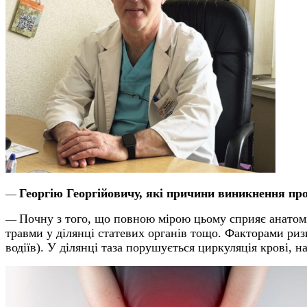
Георгію Георгійовичу, які причини виникнення пр
—
Почну з того, що повною мірою цьому сприяє анатомі
—
травми у ділянці статевих органів тощо. Факторами ризи
водіїв). У ділянці таза порушується циркуляція крові, н