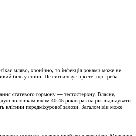
тікає мляво, хронічно, то інфекція роками може не
вий біль у спині. Це сигналізує про те, що треба
ання статевого гормону — тестостерону. Власне,
дую чоловікам віком 40-45 років раз на рік відвідувати
ть клітини передміхурової залози. Загалом він може
цидивами циститу, появою проблем з ерекцією. Можливе