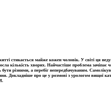
итті стикається майже кожен чоловік. У світі ця недуг
осла кількість хворих.
Найчастіше проблема зачіпає ч
 бути різними, а перебіг непередбачуваним. Самоліку
ння
. Докладніше про це у розмові з урологом вищої ка
М.