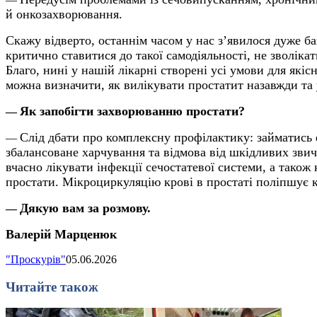
й онкозахворювання.
Скажу відверто, останнім часом у нас з’явилося дуже ба
критично ставитися до такої самодіяльності, не зволікат
Благо, нині у нашій лікарні створені усі умови для якіс
можна визначити,
як вилікувати простатит назавжди та
Як запобігти захворюванню простати?
—
Слід
дбати про комплексну профілактику: займатись
—
збалансоване харчування
та відмова від шкідливих зви
вчасно лікувати інфекції сечостатевої системи, а також 
простати.
Мікроциркуляцію крові в простаті поліпшує ко
Дякую вам за розмову.
—
Валерій Марценюк
"Проскурів"
05.06.2026
Читайте також