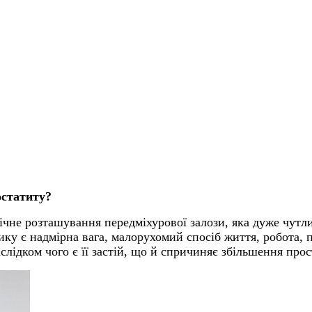
остатиту?
чне розташування передміхурової залози, яка дуже чутлив
ку є надмірна вага, малорухомий спосіб життя, робота, п
аслідком чого є її застій, що й спричиняє збільшення прос