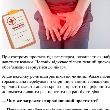
При гострому простатиті, насамперед, розвивається наб
даватися взнаки. Чоловік відчуває тільки певний диско
обов’язково звернутися до лікаря.
А ще важливу роль відіграє віковий чинник. Адже після
гормональна перебудова й спричиняє зміни: збільшення п
уролога і здавати аналіз крові на простат-специфічний 
допомогти виявити рак простати на ранніх стадіях.
Чим же загрожує непролікований простатит?
—
Передусім проблемами із сечовипусканням, хронічни
—