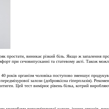
ряк простати, виникає різкий біль. Якщо ж запалення про
мфорт при сечовипусканні та статевому акті. Також можли
 40 років організм чоловіка поступово зменшує продукув
ередміхурової залози (доброякісна гіперплазія). Рекомен
антиген. Цей тест вимірює рівень білка, котрий виробляю
ми хворобами передміхурової залози, інших органів, ре