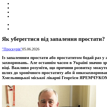
ПОДІЇ
СОЦІАЛЬНІ
FACEBOOK
КОНТАКТИ
Search
for
Switch
skin
Як уберегтися від запалення простати?
"Проскурів"
05.06.2026
Із запаленням простати або простатитом бодай раз у ж
захворювань. Але останнім часом в Україні значно зр
віці. Важливо розуміти, що причини
розвитку можуть
шлях до
хронічного простатиту
або й онкозахворюва
Хмельницької міської лікарні Георгієм ЯРЕМЧУКО