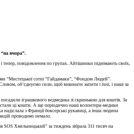
 “на вчора”.
і тепер, повідомлення по групах. Айтішники піднімають своїх,
ами “Мистецької сотні “Гайдамаки”, “Фондом Людей”.
овом, об’єднуємо сили, щоб виконати запити і їхні, і наші за
 посадили іграшкового ведмедика зі скринькою для коштів. За
ористали ці кошти. А ще періодично наші волонтери-медики
а надіслала з Франції боксерські рукавиці, а інша людина
 акцій проводимо немало.
ія SOS Хмельницький” за тиждень зібрала 311 тисяч на