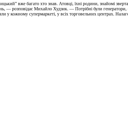
кий” вже багато хто знав. Атовці, їхні родини, знайомі зверт
лень, — розповідає Михайло Худзик. — Потрібні були генератори, 
яли у кожному супермаркеті, у всіх торговельних центрах. Нала