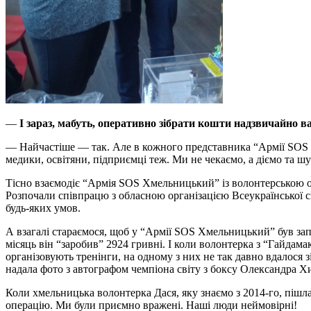
—
І зараз, мабуть, оперативно зібрати кошти надзвичайно в
—
Найчастіше — так. Але в кожного представника “Армії SOS Х
медики, освітяни, підприємці теж. Ми не чекаємо, а діємо та 
Тісно взаємодіє “Армія SOS Хмельницький” із волонтерською о
Розпочали співпрацю з обласною організацією Всеукраїнської сп
будь-яких умов.
А взагалі стараємося, щоб у “Армії SOS Хмельницький” був зап
місяць він “заробив” 2924 гривні. І коли волонтерка з “Гайдам
організовують тренінги, на одному з них не так давно вдалося з
надала фото з автографом чемпіона світу з боксу Олександра Хи
Коли хмельницька волонтерка Дася, яку знаємо з 2014-го, пішл
операцію. Ми були приємно вражені. Наші люди неймовірні!