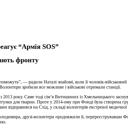
реагує “Армія SOS”
гають фронту
оможуть”, — радили Наталі знайомі, коли її чоловік-військовий п
лонтери зробили все можливе і військові отримали станції.
 2013 року. Саме тоді сім’я Витишиних із Хмельницького засну
ритулки для тварин. Проте у 2014-ому при Фонді була створена 
н відправився на Схід, у складі волонтерів екстреної медичної
і Володимира, друзі-волонтери продовжили її, перереєструвавши
ею.