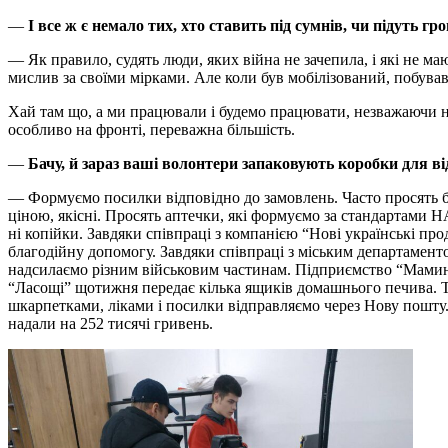
—
І все ж є немало тих, хто ставить під сумнів, чи підуть 
—
Як правило, судять люди, яких війна не зачепила, і які не м
мислив за своїми мірками. Але коли був мобілізований, побував
Хай там що, а ми працювали і будемо працювати, незважаючи н
особливо на фронті, переважна більшість.
—
Бачу, й зараз ваші волонтери запаковують коробки для 
—
Формуємо посилки відповідно до замовлень. Часто просять бі
ціною, якісні. Просять аптечки, які формуємо за стандартами Н
ні копійки. Завдяки співпраці з компанією “Нові українські п
благодійну допомогу. Завдяки співпраці з міським департаменто
надсилаємо різним військовим частинам. Підприємство “Мамина
“Ласощі” щотижня передає кілька ящиків домашнього печива. 
шкарпетками, ліками і посилки відправляємо через Нову пошту. 
надали на 252 тисячі гривень.