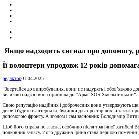
ПОДІЇ
СОЦІАЛЬНІ
FACEBOOK
КОНТАКТИ
Search
for
Switch
skin
Якщо надходить сигнал про допомогу, 
Її волонтери упродовж 12 років допома
редактор
01.04.2025
“
Звертайся до випробуваних, вони не надурять і обов’язково доп
великою надією вона прийшла до “Армії SOS Хмельницький”. Во
Свою репутацію надійних і доброчесних вони утверджують ще з
дитячі будинки-інтернати, будинки для престарілих, а також п
допомогою фронту. А згодом і сам засновник Володимир Витиши
Щоб його справа не згасла, особливо після трагічної загибел
полковник запасу. Його дружина Ірина стала першою помічниц