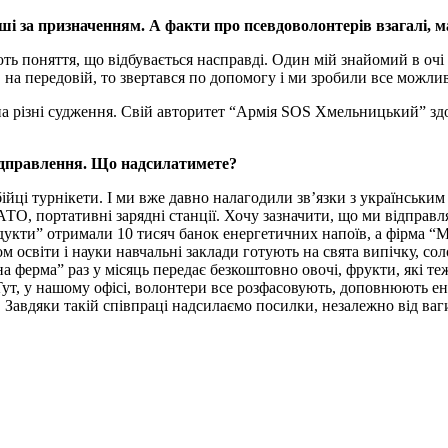
гроші за призначенням. А факти про псевдоволонтерів взагалі,
ають поняття, що відбувається насправді. Один мій знайомий в очі
 на передовій, то звертався по допомогу і ми зробили все можли
а різні судження. Свій авторитет “Армія SOS Хмельницький” здо
відправлення. Що надсилатимете?
йці турнікети. І ми вже давно налагодили зв’язки з українським
АТО, портативні зарядні станції. Хочу зазначити, що ми відправ
родукти” отримали 10 тисяч банок енергетичних напоїв, а фірма 
м освіти і науки навчальні заклади готують на свята випічку, со
 ферма” раз у місяць передає безкоштовно овочі, фрукти, які т
Тут, у нашому офісі, волонтери все розфасовують, доповнюють 
Завдяки такій співпраці надсилаємо посилки, незалежно від ваги