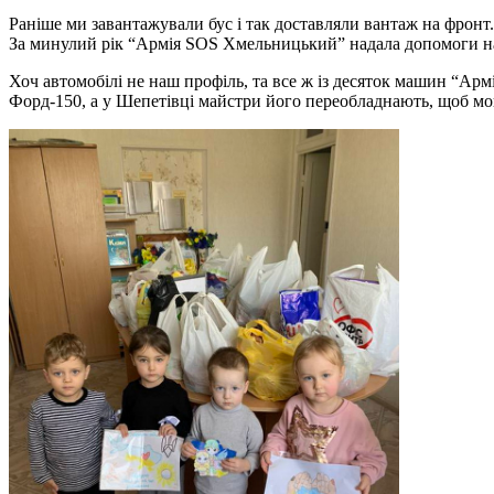
Раніше ми завантажували бус і так доставляли вантаж на фронт
За минулий рік “Армія SOS Хмельницький” надала допомоги на 
Хоч автомобілі не наш профіль, та все ж із десяток машин “А
Форд-150, а у Шепетівці майстри його переобладнають, щоб мо