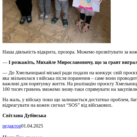
Наша діяльність відкрита, прозора. Можемо прозвітувати за кож
—
І розкажіть, Михайле Мирославовичу, що за грант вигр
—
До Хмельницької міської ради подали на конкурс свій проєкт
яка звільнилася з війська після поранення – саме вони проводи
важливі для порятунку життя. На реалізацію проєкту Хмельниць
100 тисяч гривень зможемо знову-таки спрямувати на закупівлю т
На жаль, у війську поки що залишається достатньо проблем, б
відреагувати на кожен сигнал “SOS” від військових.
Світлана Дубінська
редактор
01.04.2025