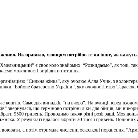
ажливо. Як правило, хлопцям потрібно те чи інше, як кажуть,
мельницький” є своє коло знайомих. “Розкидаємо”, як тоді, так 
шукаємо можливості вирішити питання.
рганізацією “Сильна жінка”, яку очолює Алла Учик, з волонтер
ілки “Бойове братерство України”, яку очолює Петро Тарасюк. Сл
ас коштів. Саме для випадків “на вчора”. На вулиці перед входом
аків” звернулася, що терміново потрібні ліки для бійців, ми вик
ібрати 9500 гривень. Проводимо також різні розіграші. Моя доньк
жняка. У результаті вдалося зібрати 30 тисяч гривень. Подібних
а воювати, а потім отримала численні осколкові поранення, “Арм