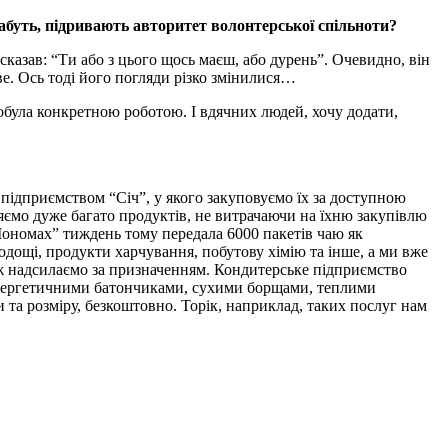
 мабуть, підривають авторитет волонтерської спільноти?
 сказав: “Ти або з цього щось маєш, або дурень”. Очевидно, він
ве. Ось тоді його погляди різко змінилися…
була конкретною роботою. І вдячних людей, хочу додати,
 підприємством “Січ”, у якого закуповуємо їх за доступною
ляємо дуже багато продуктів, не витрачаючи на їхню закупівлю
“Мономах” тиждень тому передала 6000 пакетів чаю як
лодощі, продукти харчування, побутову хімію та інше, а ми вже
еж надсилаємо за призначенням. Кондитерське підприємство
енергетичними батончиками, сухими борщами, теплими
 та розміру, безкоштовно. Торік, наприклад, таких послуг нам