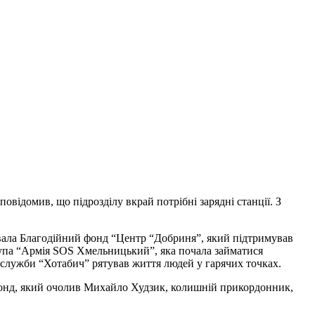
овідомив, що підрозділу вкрай потрібні зарядні станції. З
вала Благодійний фонд “Центр “Добриня”, який підтримував
група “Армія SOS Хмельницький”, яка почала займатися
 служби “Хотабич” рятував життя людей у гарячих точках.
 Фонд, який очолив Михайло Худзик, колишній прикордонник,