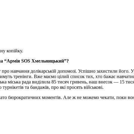
ну копійку.
ала “Армія SOS Хмельницький”?
 про навчання долікарській допомозі. Успішно захистили його. У 
тимуть тренінги. Вже маємо цілий список тих, хто бажає навчатис
ка міська рада виділила 85 тисяч гривень, наш внесок — 15 тися
урнікетів та бандажів, про які просять військові.
агато бюрократичних моментів. Але ж не можемо чекати, поки в