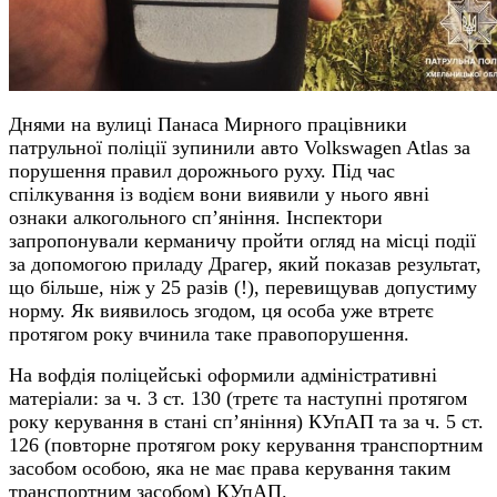
Днями на вулиці Панаса Мирного працівники
патрульної поліції зупинили авто Volkswagen Atlas за
порушення правил дорожнього руху. Під час
спілкування із водієм вони виявили у нього явні
ознаки алкогольного сп’яніння. Інспектори
запропонували керманичу пройти огляд на місці події
за допомогою приладу Драгер, який показав результат,
що більше, ніж у 25 разів (!), перевищував допустиму
норму. Як виявилось згодом, ця особа уже втретє
протягом року вчинила таке правопорушення.
На вофдія поліцейські оформили адміністративні
матеріали: за ч. 3 ст. 130 (третє та наступні протягом
року керування в стані сп’яніння) КУпАП та за ч. 5 ст.
126 (повторне протягом року керування транспортним
засобом особою, яка не має права керування таким
транспортним засобом) КУпАП.