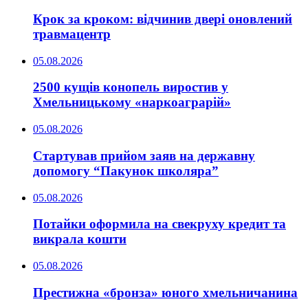
Крок за кроком: відчинив двері оновлений
травмацентр
05.08.2026
2500 кущів конопель виростив у
Хмельницькому «наркоаграрій»
05.08.2026
Стартував прийом заяв на державну
допомогу “Пакунок школяра”
05.08.2026
Потайки оформила на свекруху кредит та
викрала кошти
05.08.2026
Престижна «бронза» юного хмельничанина