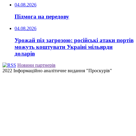
04.08.2026
Підмога на передову
04.08.2026
Урожай під загрозою: російські атаки портів
можуть коштувати Україні мільярди
доларів
Новини партнерів
2022 Інформаційно аналітичне видання "Проскурів"
Back
to
top
button