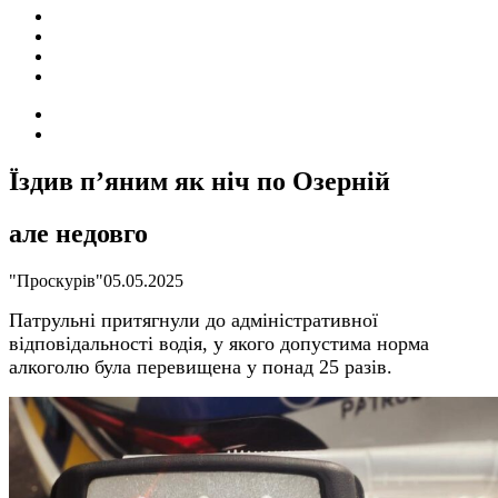
ПОДІЇ
СОЦІАЛЬНІ
FACEBOOK
КОНТАКТИ
Search
for
Switch
skin
Їздив п’яним як ніч по Озерній
але недовго
"Проскурів"
05.05.2025
Патрульні притягнули до адміністративної
відповідальності водія, у якого допустима норма
алкоголю була перевищена у понад 25 разів.