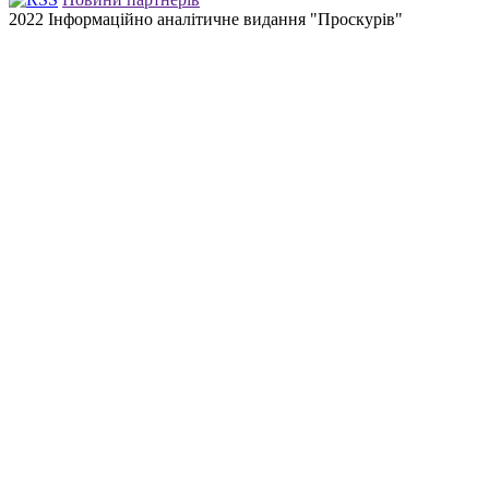
2022 Інформаційно аналітичне видання "Проскурів"
Back
to
top
button