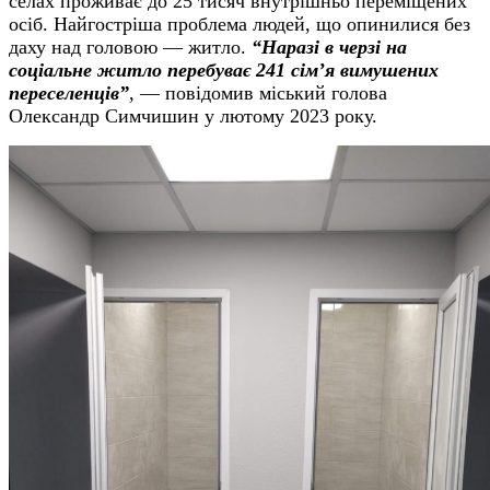
селах проживає до 25 тисяч внутрішньо переміщених
осіб. Найгостріша проблема людей, що опинилися без
даху над головою
—
житло.
“Наразі в черзі на
соціальне житло перебуває 241 сім’я вимушених
переселенців”
,
—
повідомив міський голова
Олександр Симчишин у лютому 2023 року.