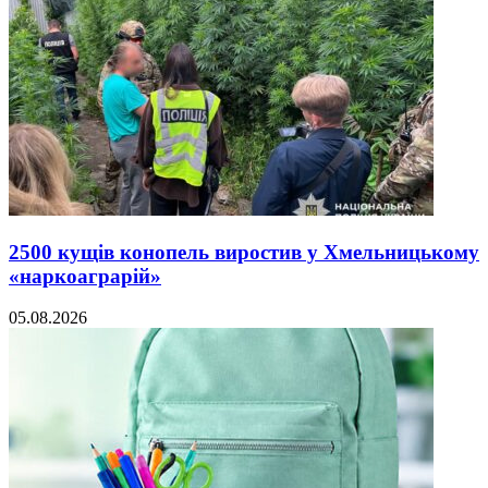
2500 кущів конопель виростив у Хмельницькому
«наркоаграрій»
05.08.2026