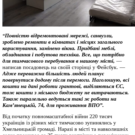
Повністю відремонтовані мережі, санвузли,
“
зроблено ремонти в кімнатах і місцях загального
користування, замінено вікна. Придбані меблі,
обладнання і побутова техніка. Все, що потрібно
для тимчасового перебування в нашому місті,
—
написав посадовець на своїй сторінці у Фейсбук. —
Адже переважна більшість людей планує
повернутися додому після перемоги. Наголошую, всі
кошти на дані роботи грантові, виділяються ЄС,
тож кошти з міського бюджету не витрачаються.
Також паралельно ведуться такі ж роботи на
Кам’янецькій, 74, для проживання ВПО”.
Від початку повномасштабної війни 220 тисяч
українців із різних міст тимчасово зупинялись у
Хмельницькій громаді. Наразі в місті та навколишніх