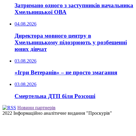
Затримано одного з заступників начальника
Хмельницької ОВА
04.08.2026
Директора мовного центру в
Хмельницькому підозрюють у розбещенні
юних дівчат
03.08.2026
«Ігри Ветеранів» – не просто змагання
03.08.2026
Смертельна ДТП біля Розсоші
Новини партнерів
2022 Інформаційно аналітичне видання "Проскурів"
Back
to
top
button