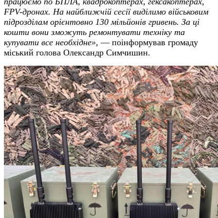
працюємо по БПЛА, квадрокоптерах, гексакоптерах,
FPV-дронах. На найближчій сесії виділимо військовим
підрозділам орієнтовно 130 мільйонів гривень. За ці
кошти вони зможуть ремонтувати техніку та
купувати все необхідне»
, — поінформував громаду
міський голова Олександр Симчишин.