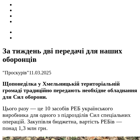
ПОДІЇ
СОЦІАЛЬНІ
FACEBOOK
КОНТАКТИ
Search
for
Switch
skin
За тиждень дві передачі для наших
оборонців
"Проскурів"
11.03.2025
Щопонеділка у Хмельницькій територіальній
громаді традиційно передають необхідне обладнання
для Сил оборони.
Цього разу — це 10 засобів РЕБ українського
виробника для одного з підрозділів Сил спеціальних
операцій. Закупівля бюджетна, вартість РЕБів —
понад 1,3 млн грн.