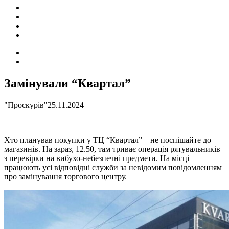
ПОДІЇ
СОЦІАЛЬНІ
FACEBOOK
КОНТАКТИ
Search
for
Switch
skin
Замінували “Квартал”
"Проскурів"
25.11.2024
Хто планував покупки у ТЦ “Квартал” – не поспішайте до
магазинів. На зараз, 12.50, там триває операція рятувальників
з перевірки на вибухо-небезпечні предмети. На місці
працюють усі відповідні служби за невідомим повідомленням
про замінування торгового центру.