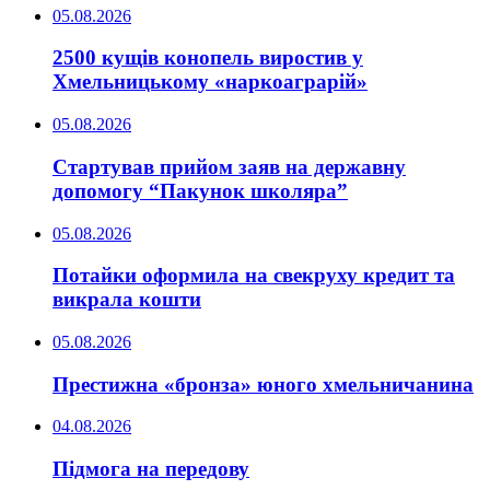
05.08.2026
2500 кущів конопель виростив у
Хмельницькому «наркоаграрій»
05.08.2026
Стартував прийом заяв на державну
допомогу “Пакунок школяра”
05.08.2026
Потайки оформила на свекруху кредит та
викрала кошти
05.08.2026
Престижна «бронза» юного хмельничанина
04.08.2026
Підмога на передову