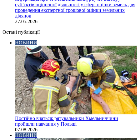
суб’єктів оціночної діяльності у сфері оцінки земель для
проведення експертної грошової оцінки земельних
ділянок
27.05.2026
Остані публікації
НОВИНИ
Постійно вчаться: рятувальники Хмельниччини
пройшли навчання у Польщі
07.08.2026
НОВИНИ