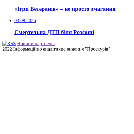
«Ігри Ветеранів» – не просто змагання
03.08.2026
Смертельна ДТП біля Розсоші
Новини партнерів
2022 Інформаційно аналітичне видання "Проскурів"
Back
to
top
button