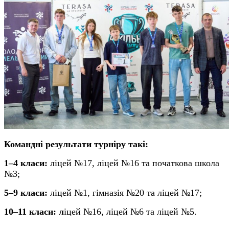
Командні результати турніру
такі
:
1–4 класи:
л
іцей №17,
л
іцей №16
та п
очаткова школа
№3;
5–9 класи:
л
іцей №1,
г
імназія №20
та
л
іцей №17;
10–11 класи:
л
іцей №16,
л
іцей №6
та л
іцей №5.