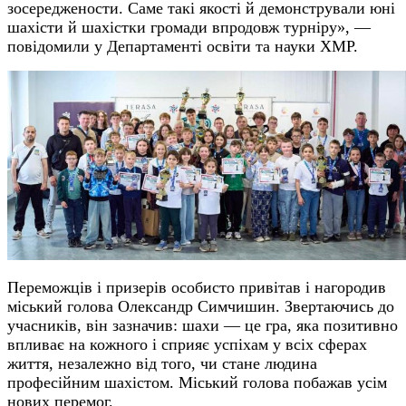
зосереджености. Саме такі якості й демонстрували юні
шахісти й шахістки громади впродовж турніру», —
повідомили у Департаменті освіти та науки ХМР.
Переможців і призерів особисто привітав і нагородив
міський голова Олександр Симчишин. Звертаючись до
учасників, він зазначив: шахи — це гра, яка позитивно
впливає на кожного і сприяє успіхам у всіх сферах
життя, незалежно від того, чи стане людина
професійним шахістом. Міський голова побажав усім
нових перемог.