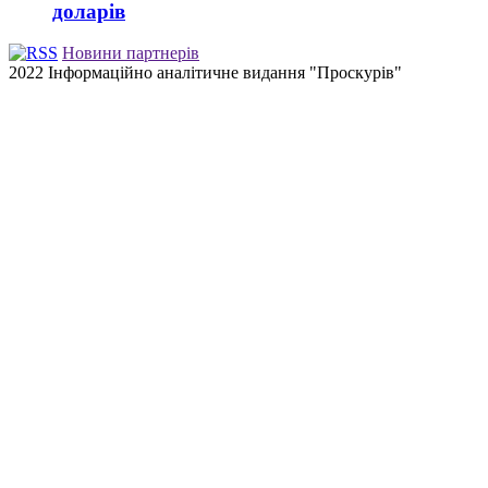
доларів
Новини партнерів
2022 Інформаційно аналітичне видання "Проскурів"
Back
to
top
button