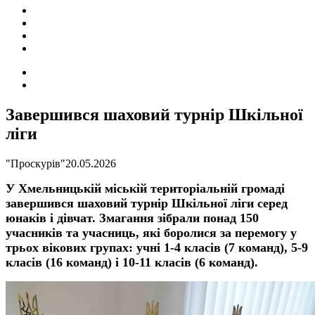
ПОДІЇ
СОЦІАЛЬНІ
FACEBOOK
КОНТАКТИ
Search
for
Switch
skin
Завершився шаховий турнір Шкільної
ліги
"Проскурів"
20.05.2026
У Хмельницькій міській територіальній громаді
завершився шаховий турнір Шкільної ліги серед
юнаків і дівчат. Змагання зібрали понад 150
учасників та учасниць, які боролися за перемогу у
трьох вікових групах: учні 1-4 класів (7 команд), 5-9
класів (16 команд) і 10-11 класів (6 команд).