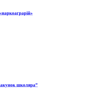
 «наркоаграрій»
Пакунок школяра”