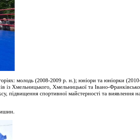
оріях: молодь (2008-2009 р. н.); юніори та юніорки (2010-
в із Хмельницького, Хмельницької та Івано-Франківської о
оксу, підвищення спортивної майстерності та виявлення 
чишин.