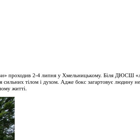
лови» проходив 2-4 липня у Хмельницькому. Біля ДЮСШ «
я сильних тілом і духом. Адже б
окс загартовує людину н
лому житті
.