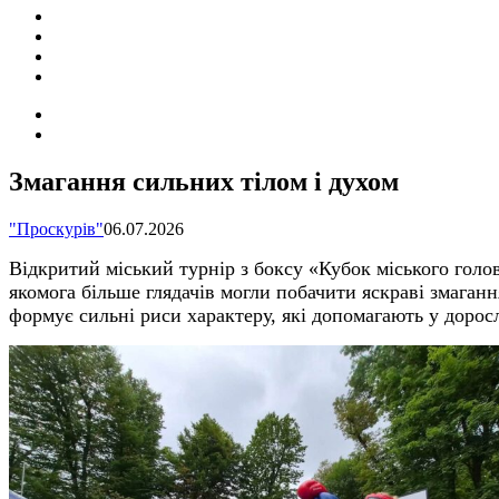
ПОДІЇ
СОЦІАЛЬНІ
FACEBOOK
КОНТАКТИ
Search
for
Switch
skin
Змагання сильних тілом і духом
"Проскурів"
06.07.2026
Відкритий міський турнір з боксу «Кубок міського го
якомога більше глядачів могли побачити яскраві змаганн
формує сильні риси характеру,
які допомагають у дорос