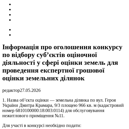
ПОДІЇ
СОЦІАЛЬНІ
FACEBOOK
КОНТАКТИ
Search
for
Switch
skin
Інформація про оголошення конкурсу
по відбору суб’єктів оціночної
діяльності у сфері оцінки земель для
проведення експертної грошової
оцінки земельних ділянок
редактор
27.05.2026
1.
Назва об’єкта оцінки — земельна ділянка
по вул. Героя
України Дмитра Крамара, 9/3 площею
966
кв.
м
(
кадастровий
номер 6810100000:18:003:0114)
для обслуговування
нежитлового приміщення №11
.
Для участі в конкурсі необхідно подати: