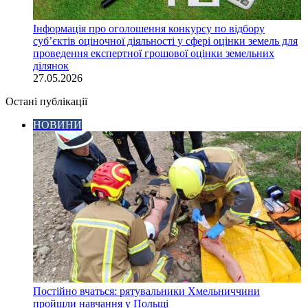
Інформація про оголошення конкурсу по відбору
суб’єктів оціночної діяльності у сфері оцінки земель для
проведення експертної грошової оцінки земельних
ділянок
27.05.2026
Остані публікації
НОВИНИ
Постійно вчаться: рятувальники Хмельниччини
пройшли навчання у Польщі