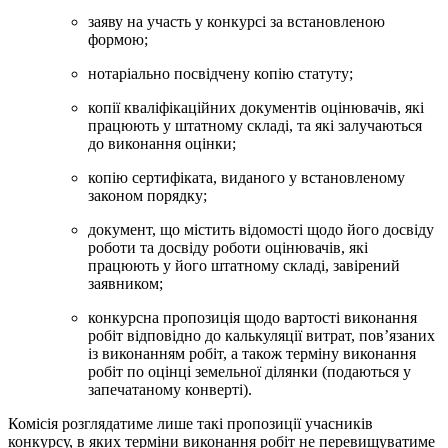
заяву на участь у конкурсі за встановленою
формою;
нотаріально посвідчену копію статуту;
копії кваліфікаційних документів оцінювачів, які
працюють у штатному складі, та які залучаються
до виконання оцінки;
копію сертифіката, виданого у встановленому
законом порядку;
документ, що містить відомості щодо його досвіду
роботи та досвіду роботи оцінювачів, які
працюють у його штатному складі, завірений
заявником;
конкурсна пропозиція щодо вартості виконання
робіт відповідно до калькуляції витрат, пов’язаних
із виконанням робіт, а також терміну виконання
робіт по оцінці земельної ділянки (подаються у
запечатаному конверті).
Комісія розглядатиме лише такі пропозиції учасників
конкурсу, в яких терміни виконання робіт не перевищуватиме