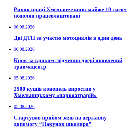
Ринок праці Хмельниччини: майже 10 тисяч
подолян працевлаштовані
06.08.2026
Дві ДТП за участю мотоциклів в один день
06.08.2026
Крок за кроком: відчинив двері оновлений
травмацентр
05.08.2026
2500 кущів конопель виростив у
Хмельницькому «наркоаграрій»
05.08.2026
Стартував прийом заяв на державну
допомогу “Пакунок школяра”