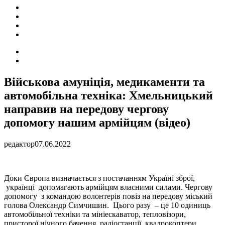
ПОДІЇ
СОЦІАЛЬНІ
FACEBOOK
КОНТАКТИ
Search
for
Switch
skin
Військова амуніція, медикаменти та
автомобільна техніка: Хмельницький
направив на передову чергову
допомогу нашим армійцям (відео)
редактор
07.06.2022
Доки Європа визначається з постачанням Україні зброї,
українці допомагають армійцям власними силами. Чергову
допомогу з командою волонтерів повіз на передову міський
голова Олександр Симчишин. Цього разу – це 10 одиниць
автомобільної техніки та мініескаватор, тепловізори,
присторої нічного бачення, радіостанції, квадрокоптери,