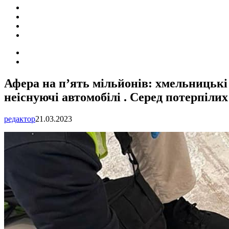
ПОДІЇ
СОЦІАЛЬНІ
FACEBOOK
КОНТАКТИ
Search
for
Switch
skin
Афера на п’ять мільйонів: хмельницькі 
неіснуючі автомобілі . Серед потерпілих
редактор
21.03.2023