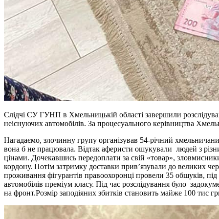
Слідчі СУ ГУНП в Хмельницькій області завершили розслідуван
неіснуючих автомобілів. За процесуального керівництва Хмельн
Нагадаємо, злочинну групу організував 54-річний хмельничанин
вона б не працювала. Відтак аферисти ошукували людей з різни
цінами. Дочекавшись передоплати за свій «товар», зловмисники 
кордону. Потім затримку доставки прив’язували до великих черг
проживання фігурантів правоохоронці провели 35 обшуків, під ч
автомобілів преміум класу. Під час розслідування було задокум
на фронт.Розмір заподіяних збитків становить майже 100 тис гр