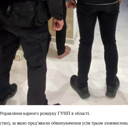
Управління карного розшуку ГУНП в області.
йство), за якою пред’явили обвинувачення усім трьом зловмисни