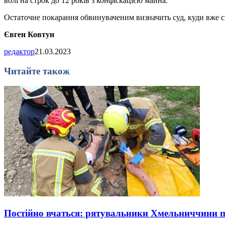
волі на строк до 12 років з конфіскацією майна.
Остаточне покарання обвинуваченим визначить суд, куди вже ск
Євген Ковтун
редактор
21.03.2023
Читайте також
Постійно вчаться: рятувальники Хмельниччини 