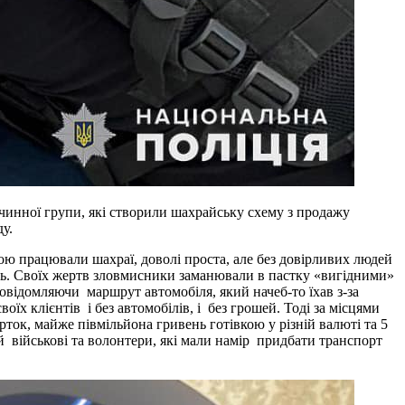
чинної групи, які створили шахрайську схему з продажу
у.
ою працювали шахраї, доволі проста, але без довірливих людей
іль. Своїх жертв зловмисники заманювали в пастку «вигідними»
повідомляючи маршрут автомобіля, який начеб-то їхав з-за
їх клієнтів і без автомобілів, і без грошей. Тоді за місцями
ток, майже півмільйона гривень готівкою у різній валюті та 5
 й військові та волонтери, які мали намір придбати транспорт