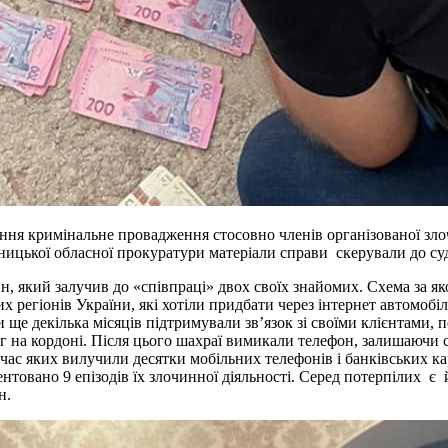
ня кримінальне провадження стосовно членів організованої зло
ицької обласної прокуратури матеріали справи скерували до суд
, який залучив до «співпраці» двох своїх знайомих. Схема за як
х регіонів України, які хотіли придбати через інтернет автомоб
ще декілька місяців підтримували зв’язок зі своїми клієнтами, 
 на кордоні. Після цього шахраї вимикали телефон, залишаючи сво
ас яких вилучили десятки мобільних телефонів і банківських кар
ентовано 9 епізодів їх злочинної діяльності. Серед потерпілих є
н.