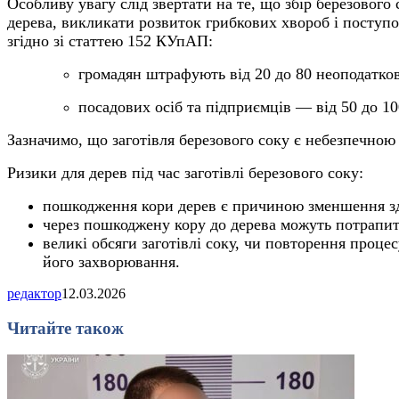
Особливу увагу слід звертати на те, що збір березовог
дерева, викликати розвиток грибкових хвороб і поступ
згідно зі статтею 152 КУпАП:
громадян штрафують від 20 до 80 неоподатко
посадових осіб та підприємців — від 50 до 1
Зазначимо, що заготівля березового соку є небезпечно
Ризики для дерев під час заготівлі березового соку:
пошкодження кори дерев є причиною зменшення зда
через пошкоджену кору до дерева можуть потрапити
великі обсяги заготівлі соку, чи повторення проц
його захворювання.
редактор
12.03.2026
Читайте також