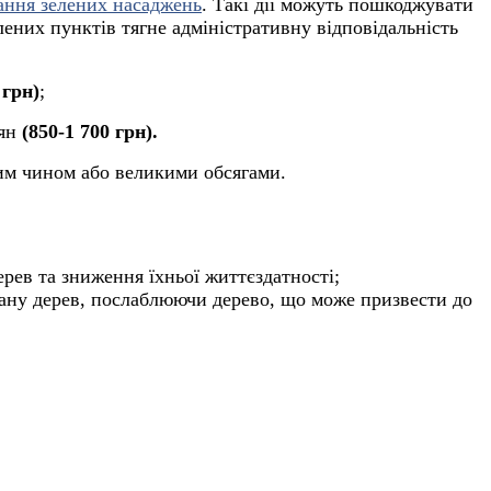
ання зелених насаджень
. Такі дії можуть пошкоджувати
ених пунктів тягне адміністративну відповідальність
 грн)
;
дян
(850-1 700 грн).
ним чином або великими обсягами.
рев та зниження їхньої життєздатності;
стану дерев, послаблюючи дерево, що може призвести до