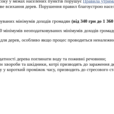
о соку у межах населених пунктів порушує
Правила утрим
ове всихання дерев. Порушення правил благоустрою насел
вуваних мінімумів доходів громадян
(від 340 грн до 1 360
00 мінімумів неоподатковуваних мінімумів доходів грома
ю для дерев, особливо якщо процес проводиться неналеж
тності дерева поглинати воду та поживні речовини;
 хвороби та шкідники, котрі призводять до зараження де
есу у короткий проміжок часу, призводить до стресового 