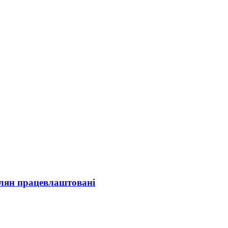
олян працевлаштовані