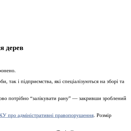
ля дерев
ронено.
и, так і підприємства, які спеціалізуються на зборі та
зково потрібно “залікувати рану” — закривши зроблений
КУ про адміністративні правопорушення
. Розмір