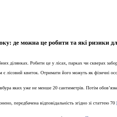
соку: де можна це робити та які ризики д
их ділянках. Робити це у лісах, парках чи скверах забо
м є лісовий квиток. Отримати його можуть як фізичні особ
товбура яких уже не менше 20 сантиметрів. Потім обовʼя
ронено, передбачена відповідальність згідно зі статтею 70