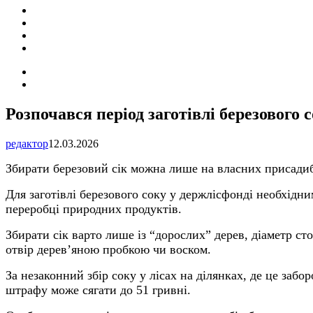
ПОДІЇ
СОЦІАЛЬНІ
FACEBOOK
КОНТАКТИ
Search
for
Switch
skin
Розпочався період заготівлі березового 
редактор
12.03.2026
Збирати березовий сік можна лише на власних присадибн
Для заготівлі березового соку у держлісфонді необхідни
переробці природних продуктів.
Збирати сік варто лише із “дорослих” дерев, діаметр с
отвір деревʼяною пробкою чи воском.
За незаконний збір соку у лісах на ділянках, де це забо
штрафу може сягати до 51 гривні.