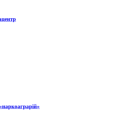
ацентр
 «наркоаграрій»