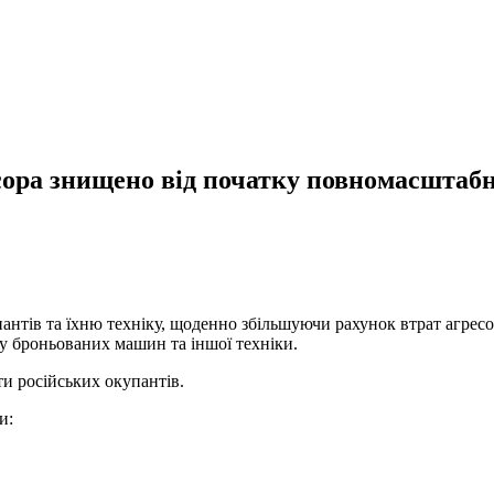
есора знищено від початку повномасштаб
тів та їхню техніку, щоденно збільшуючи рахунок втрат агресор
чу броньованих машин та іншої техніки.
и російських окупантів.
и: