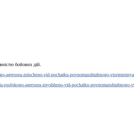
вністю бойових дій.
yskogo-agresora-znischeno-vid-pochatku-povnomasshtabnogo-vtorgnenny
pla-rosijskogo-agresora-znyshheno-vid-pochatku-povnomasshtabnogo-v