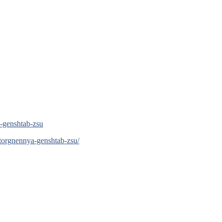
a-genshtab-zsu
torgnennya-genshtab-zsu/