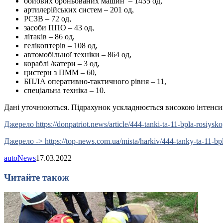
бойових броньованих машин ‒ 1435 од,
артилерійських систем – 201 од,
РСЗВ – 72 од,
засоби ППО – 43 од,
літаків – 86 од,
гелікоптерів – 108 од,
автомобільної техніки – 864 од,
кораблі /катери – 3 од,
цистерн з ПММ – 60,
БПЛА оперативно-тактичного рівня – 11,
спеціальна техніка – 10.
Дані уточнюються. Підрахунок ускладнюється високою інтенси
Джерело https://donpatriot.news/article/444-tanki-ta-11-bpla-rosi
Джерело -> https://top-news.com.ua/mista/harkiv/444-tanky-ta-11-b
autoNews
17.03.2022
Читайте також