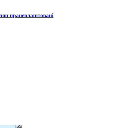
олян працевлаштовані