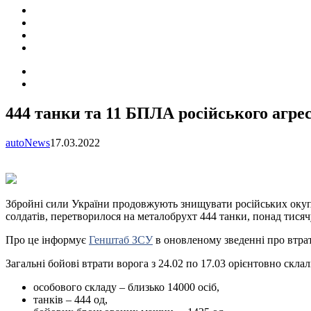
ПОДІЇ
СОЦІАЛЬНІ
FACEBOOK
КОНТАКТИ
Search
for
Switch
skin
444 танки та 11 БПЛА російського агр
autoNews
17.03.2022
Збройні сили України продовжують знищувати російських окупан
солдатів, перетворилося на металобрухт 444 танки, понад тися
Про це інформує
Генштаб ЗСУ
в оновленому зведенні про втрат
Загальні бойові втрати ворога з 24.02 по 17.03 орієнтовно склал
особового складу – близько 14000 осіб,
танків ‒ 444 од,