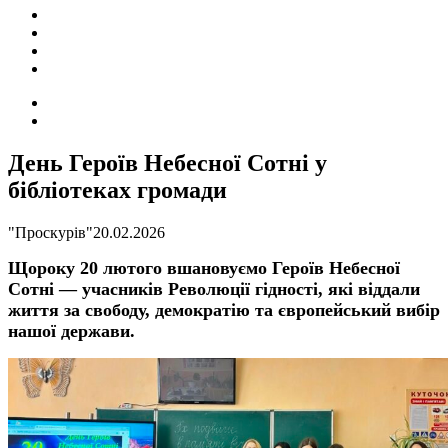
ПОДІЇ
СОЦІАЛЬНІ
FACEBOOK
КОНТАКТИ
Search
for
Switch
skin
День Героїв Небесної Сотні у
бібліотеках громади
"Проскурів"
20.02.2026
Щороку 20 лютого вшановуємо Героїв Небесної
Сотні — учасників Революції гідності, які віддали
життя за свободу, демократію та європейський вибір
нашої держави.