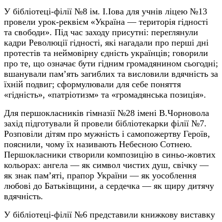
У бібліотеці-філії №8 ім. І.Іова для учнів ліцею №13
провели урок-реквієм «Україна — територія гідності
та свободи». Під час заходу присутні: переглянули
кадри Революції гідності, які нагадали про перші дні
протестів та неймовірну єдність українців; говорили
про те, що означає бути гідним громадянином сьогодні;
вшанували пам’ять загиблих та висловили вдячність за
їхній подвиг; сформулювали для себе поняття
«гідність», «патріотизм» та «громадянська позиція».
Для першокласників гімназії №28 імені В.Чорновола
захід підготували й провели бібліотекарки філії №7.
Розповіли дітям про мужність і самопожертву Героїв,
пояснили, чому їх називають Небесною Сотнею.
Першокласники створили композицію в синьо-жовтих
кольорах: ангела — як символ чистих душ, свічку —
як знак пам’яті, прапор України — як уособлення
любові до Батьківщини, а сердечка — як щиру дитячу
вдячність.
У бібліотеці-філії №6 представили книжкову виставку