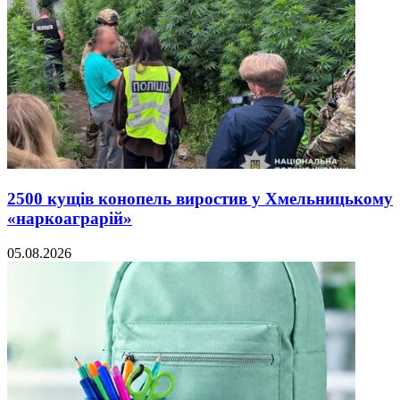
2500 кущів конопель виростив у Хмельницькому
«наркоаграрій»
05.08.2026