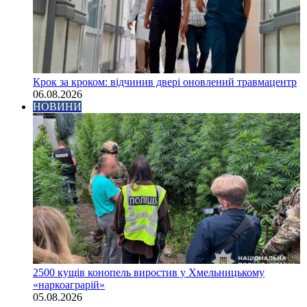
Крок за кроком: відчинив двері оновлений травмацентр
06.08.2026
НОВИНИ
2500 кущів конопель виростив у Хмельницькому
«наркоаграрій»
05.08.2026