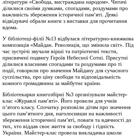
літератури «Свобода, вистраждана народом». Читачі
ділилися своїми думками, спогадами, роздумами про
важливість збереження історичної пам’яті. Деякі
відвідувачі обрали книги з виставки для прочитання
вдома.
У бібліотеці-філії №13 відбулася літературно-книжкова
композиція «Майдан. Революція, що змінила світ». Під
час зустрічі звучали вірші та патріотичні тексти,
присвячені подвигу Героїв Небесної Сотні. Присутні
ділилися власними спогадами та роздумами про ті
події, говорили про значення Майдану для сучасного
суспільства, про ціну свободи та відповідальність
кожного громадянина за майбутнє країни.
Бібліотекарки книгозбірні №3 організували майстер-
клас «Журавлі пам’яті». Його провели для учнів
п’ятого класу. Спочатку розповіли дітям про значення
цього пам’ятного дня, наголосивши на важливості
збереження історичної пам’яті, поваги та вдячності до
тих, хто віддав своє життя за свободу і гідність
України. Майстер-клас провела викладачка школи