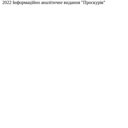
2022 Інформаційно аналітичне видання "Проскурів"
Back
to
top
button