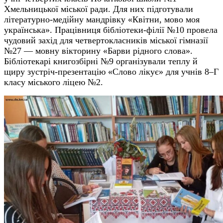
Хмельницької міської ради. Для них підготували
літературно-медійну мандрівку «Квітни, мово моя
українська». Працівниця бібліотеки-філії №10 провела
чудовий захід для четвертокласників міської гімназії
№27 — мовну вікторину «Барви рідного слова».
Бібліотекарі книгозбірні №9 організували теплу й
щиру зустріч-презентацію «Слово лікує» для учнів 8–Г
класу міського ліцею №2.