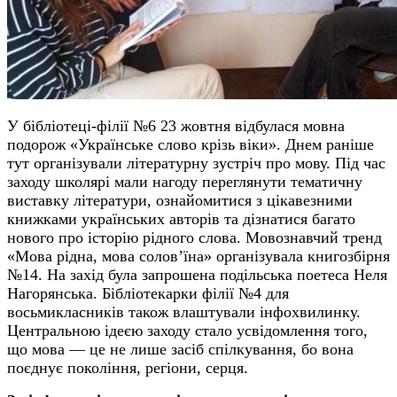
У бібліотеці-філії №6 23 жовтня відбулася мовна
подорож «Українське слово крізь віки». Днем раніше
тут організували літературну зустріч про мову. Під час
заходу школярі мали нагоду переглянути тематичну
виставку літератури, ознайомитися з цікавезними
книжками українських авторів та дізнатися багато
нового про історію рідного слова. Мовознавчий тренд
«Мова рідна, мова солов’їна» організувала книгозбірня
№14. На захід була запрошена подільська поетеса Неля
Нагорянська. Бібліотекарки філії №4 для
восьмикласників також влаштували інфохвилинку.
Центральною ідеєю заходу стало усвідомлення того,
що мова — це не лише засіб спілкування, бо вона
поєднує покоління, регіони, серця.