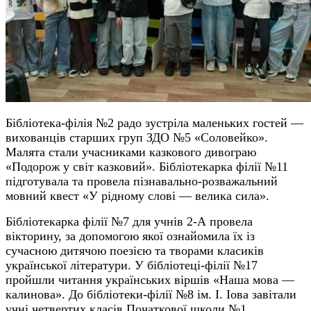
Бібліотека-філія №2 радо зустріла маленьких гостей —
вихованців старших груп ЗДО №5 «Соловейко».
Малята стали учасниками казкового дивограю
«Подорож у світ казковий».
Бібліотекарка філії №11
підготувала та провела пізнавально-розважальний
мовний квест «У рідному слові — велика сила».
Бібліотекарка філії №7 для учнів 2-А провела
вікторину, за допомогою якої ознайомила їх із
сучасною дитячою поезією та творами класиків
української літератури. У бібліотеці-філії №17
пройшли читання українських віршів «Наша мова —
калинова». До бібліотеки-філії №8 ім. І. Іова завітали
учні четвертих класів Початкової школи №1