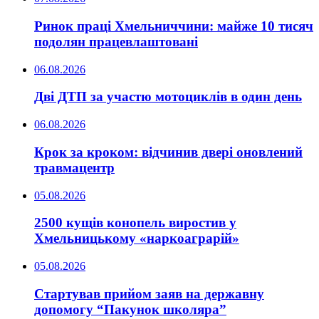
Ринок праці Хмельниччини: майже 10 тисяч
подолян працевлаштовані
06.08.2026
Дві ДТП за участю мотоциклів в один день
06.08.2026
Крок за кроком: відчинив двері оновлений
травмацентр
05.08.2026
2500 кущів конопель виростив у
Хмельницькому «наркоаграрій»
05.08.2026
Стартував прийом заяв на державну
допомогу “Пакунок школяра”