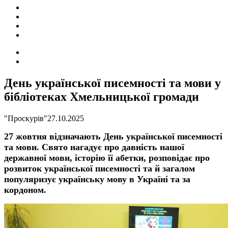
ПОДІЇ
СОЦІАЛЬНІ
FACEBOOK
КОНТАКТИ
Search
for
Switch
skin
День української писемності та мови у
бібліотеках Хмельницької громади
"Проскурів"
27.10.2025
27 жовтня відзначають День української писемності
та мови. Свято нагадує про давність нашої
державної мови, історію її абетки, розповідає про
розвиток української писемності та й загалом
популяризує українську мову в Україні та за
кордоном.