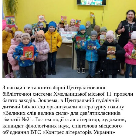
З нагоди свята книгозбірні Централізованої
бібліотечної системи Хмельницької міської ТГ провели
багато заходів.
Зокрема, в Центральній публічній
дитячій бібліотеці організували літературну годину
«Великих слів велика сила» для дев’ятикласників
гімназії №21. Гостем події став літератор, художник,
кандидат філологічних наук, співголова місцевого
об’єднання ВТС «Конгрес літераторів України»