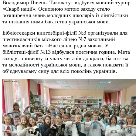
Володимир Півень.
Також тут відбувся мовний турнір
«Скарб нації». Основною метою заходу стало
розширення знань молодших школярів із лінгвістики
та пізнання ними багатства української мови.
Бібліотекарки книгозбірні-філії №3 організували для
шестикласників міського ліцею №7 захопливий
мовознавчий батл «Нас єднає рідна мова».
У
бібліотеці-філії №13 відбулася поетична година. Мета
заходу: привернути увагу читачів до краси, багатства
та мелодійності української мови, а також показати її
об’єднувальну силу для всіх поколінь українців.