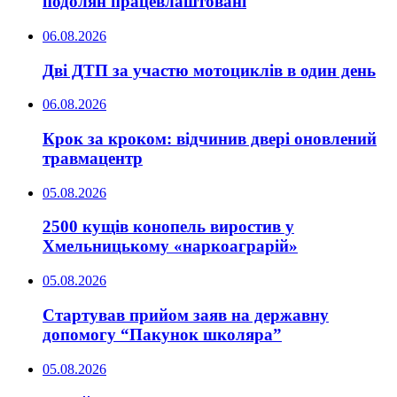
подолян працевлаштовані
06.08.2026
Дві ДТП за участю мотоциклів в один день
06.08.2026
Крок за кроком: відчинив двері оновлений
травмацентр
05.08.2026
2500 кущів конопель виростив у
Хмельницькому «наркоаграрій»
05.08.2026
Стартував прийом заяв на державну
допомогу “Пакунок школяра”
05.08.2026