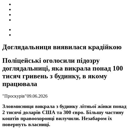
ПОДІЇ
СОЦІАЛЬНІ
FACEBOOK
КОНТАКТИ
Search
for
Switch
skin
Доглядальниця виявилася крадійкою
Поліцейські оголосили підозру
доглядальниці, яка викрала понад 100
тисяч гривень з будинку, в якому
працювала
"Проскурів"
09.06.2026
Зловмисниця викрала з будинку літньої жінки понад
2 тисячі доларів США та 300 євро. Більшу частину
коштів правоохоронці вилучили. Незабаром їх
повернуть власниці.