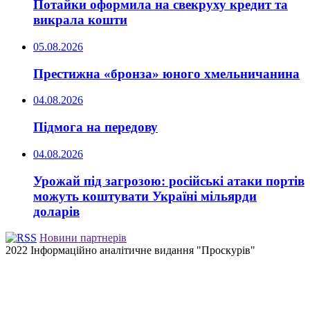
Потайки оформила на свекруху кредит та
викрала кошти
05.08.2026
Престижна «бронза» юного хмельничанина
04.08.2026
Підмога на передову
04.08.2026
Урожай під загрозою: російські атаки портів
можуть коштувати Україні мільярди
доларів
Новини партнерів
2022 Інформаційно аналітичне видання "Проскурів"
Back
to
top
button