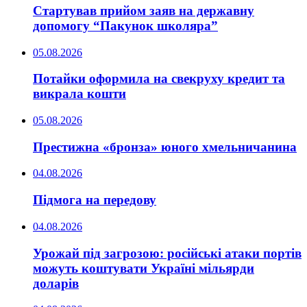
Стартував прийом заяв на державну
допомогу “Пакунок школяра”
05.08.2026
Потайки оформила на свекруху кредит та
викрала кошти
05.08.2026
Престижна «бронза» юного хмельничанина
04.08.2026
Підмога на передову
04.08.2026
Урожай під загрозою: російські атаки портів
можуть коштувати Україні мільярди
доларів