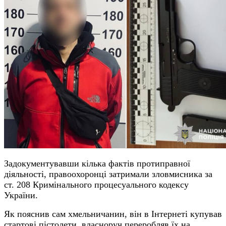
Задокументувавши кілька фактів протиправної
діяльності, правоохоронці затримали зловмисника за
ст. 208 Кримінального процесуального кодексу
України.
Як пояснив сам хмельничанин, він в Інтернеті купував
стартові пістолети, власноруч переробляв їх на