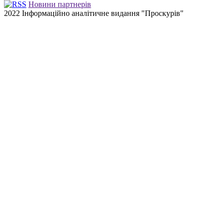
Новини партнерів
2022 Інформаційно аналітичне видання "Проскурів"
Back
to
top
button