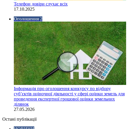
Телефон довіри слухає всіх
17.10.2025
Оголошення 2
Інформація про оголошення конкурсу по відбору
суб’єктів оціночної діяльності у сфері оцінки земель для
проведення експертної грошової оцінки земельних
ділянок
27.05.2026
Остані публікації
НОВИНИ