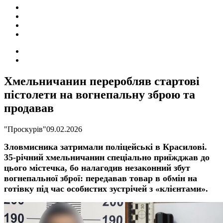
ПОДІЇ
СОЦІАЛЬНІ
FACEBOOK
КОНТАКТИ
Search
for
Switch
skin
Хмельничанин переробляв стартові
пістолети на вогнепальну зброю та
продавав
"Проскурів"
09.02.2026
Зловмисника затримали поліцейські в Красилові.
35-річний хмельничанин спеціально приїжджав до
цього містечка, бо
налагодив незаконний збут
вогнепальної зброї: передавав товар в обмін на
готівку під час особистих зустрічей з «клієнтами».