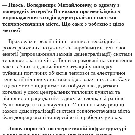
Якось, Володимире Михайловичу, в одному з
—
попередніх інтерв’ю Ви казали про необхідність
впровадження заходів децентралізації системи
теплопостачання міста. Що саме з роблено з цією
метою?
Враховуючи реалії війни, виникла необхідність
—
розосередження потужностей виробництва теплової
енергії (впровадження заходів децентралізації) системи
теплопостачання міста. Вони спрямовані на уникнення
масштабних надзвичайних ситуацій у випадку
руйнації потужних об’єктів теплової та електричної
генерації підприємства внаслідок ракетних атак. Саме
з цією метою підприємство побудувало додаткові
котельні у двох центральних теплових пунктах та
відновило працездатність двох котелень, які раніше
були виведені з експлуатації. У нинішньому році ці
заходи децентралізації системи теплопостачання міста
були допрацьовані та перевірені в робочих умовах.
Знову ворог б’є по енергетичній інфраструктурі
—
нашої держави, тому постійно маємо загрозу