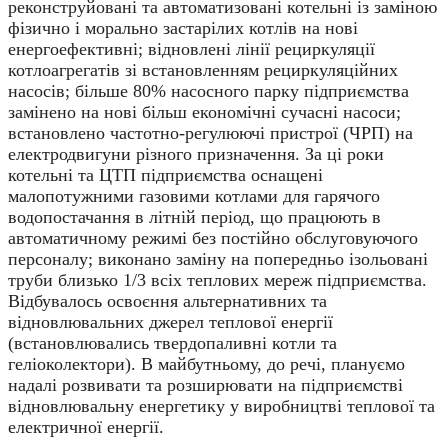
реконструйовані та автоматизовані котельні із заміною
фізично і морально застарілих котлів на нові
енергоефективні; відновлені лінії рециркуляції
котлоагрегатів зі встановленням рециркуляційних
насосів; більше 80% насосного парку підприємства
замінено на нові більш економічні сучасні насоси;
встановлено частотно-регулюючі пристрої (ЧРП) на
електродвигуни різного призначення. За ці роки
котельні та ЦТП підприємства оснащені
малопотужними газовими котлами для гарячого
водопостачання в літній період, що працюють в
автоматичному режимі без постійно обслуговуючого
персоналу; виконано заміну на попередньо ізольовані
труби близько 1/3 всіх теплових мереж підприємства.
Відбувалось освоєння альтернативних та
відновлювальних джерел теплової енергії
(встановлювались твердопаливні котли та
геліоколектори). В майбутньому, до речі, плануємо
надалі розвивати та розширювати на підприємстві
відновлювальну енергетику у виробництві теплової та
електричної енергії.