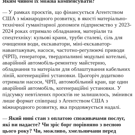
Яким чином їх можна компенсувати?
У рамках проєктів, що фінансується Агентством
—
США з міжнародного розвитку, в якості матеріально-
технічної гуманітарної допомоги підприємство у 2023-
2024 роках отримало обладнання, матеріали та
спецтехніку: кульові крани, труби сталеві, сіль для
очищення води, екскаватори, міні-екскаватор-
навантажувач, насоси, частотно-регулюючі приводи
(ЧРП), генератори, твердопаливні модульні котельні,
аварійний автомобіль-ремонтну майстерню,
обладнання та матеріали для облаштування кабельних
ліній, когенераційні установки. Цьогоріч додатково
отримали насоси, ЧРП, автомобільний кран, ще один
аварійний автомобіль, когенераційні установки. У
підсумку невтілених проєктів не залишилось, змінився
лише формат співпраці з Агентством США з
міжнародного розвитку, яка продовжується надалі.
Який нині стан з оплатою споживачами послуг,
—
які ви надаєте? Чи зріс борг порівняно з весною
цього року? Чи, можливо, хмельничани перед