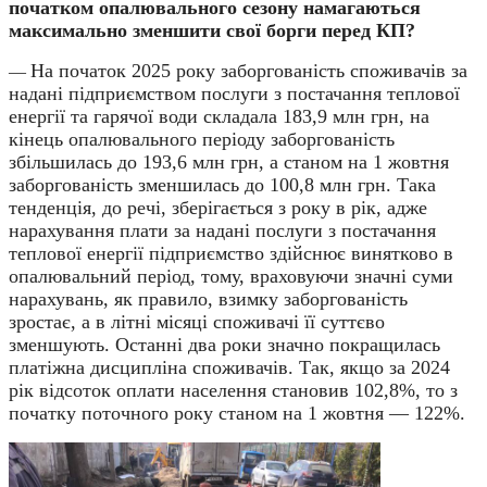
початком опалювального сезону намагаються
максимально зменшити свої борги перед КП?
На початок 2025 року заборгованість споживачів за
—
надані підприємством послуги з постачання теплової
енергії та гарячої води складала 183,9 млн грн, на
кінець опалювального періоду заборгованість
збільшилась до 193,6 млн грн, а станом на 1 жовтня
заборгованість зменшилась до 100,8 млн грн. Така
тенденція, до речі, зберігається з року в рік, адже
нарахування плати за надані послуги з постачання
теплової енергії підприємство здійснює винятково в
опалювальний період, тому, враховуючи значні суми
нарахувань, як правило, взимку заборгованість
зростає, а в літні місяці споживачі її суттєво
зменшують. Останні два роки значно покращилась
платіжна дисципліна споживачів. Так, якщо за 2024
рік відсоток оплати населення становив 102,8%, то з
початку поточного року станом на 1 жовтня — 122%.