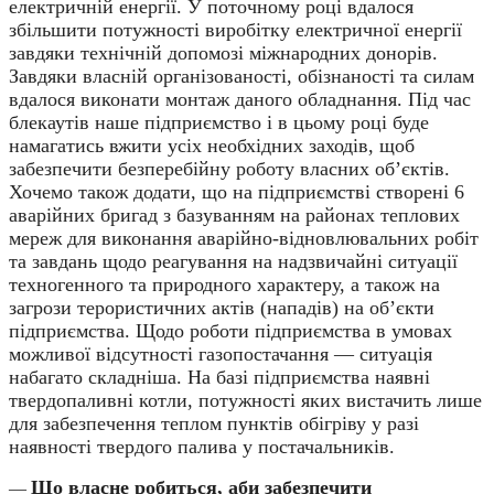
електричній енергії. У поточному році вдалося
збільшити потужності виробітку електричної енергії
завдяки технічній допомозі міжнародних донорів.
Завдяки власній організованості, обізнаності та силам
вдалося виконати монтаж даного обладнання. Під час
блекаутів наше підприємство і в цьому році буде
намагатись вжити усіх необхідних заходів, щоб
забезпечити безперебійну роботу власних об’єктів.
Хочемо також додати, що на підприємстві створені 6
аварійних бригад з базуванням на районах теплових
мереж для виконання аварійно-відновлювальних робіт
та завдань щодо реагування на надзвичайні ситуації
техногенного та природного характеру, а також на
загрози терористичних актів (нападів) на об’єкти
підприємства. Щодо роботи підприємства в умовах
можливої відсутності газопостачання — ситуація
набагато складніша. На базі підприємства наявні
твердопаливні котли, потужності яких вистачить лише
для забезпечення теплом пунктів обігріву у разі
наявності твердого палива у постачальників.
Що власне робиться, аби забезпечити
—