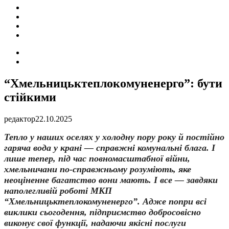
ПОДІЇ
СОЦІАЛЬНІ
FACEBOOK
КОНТАКТИ
Search
for
Switch
skin
“Хмельницьктеплокомуненерго”: бути
стійкими
редактор
22.10.2025
Тепло у наших оселях у холодну пору року й постійно
гаряча вода у крані — справжні комунальні блага. І
лише тепер, під час повномасштабної війни,
хмельничани по-справжньому розуміють, яке
неоціненне багатство вони мають. І все — завдяки
наполегливій роботі МКП
“Хмельницьктеплокомуненерго”. Адже попри всі
виклики сьогодення, підприємство добросовісно
виконує свої функції, надаючи якісні послуги