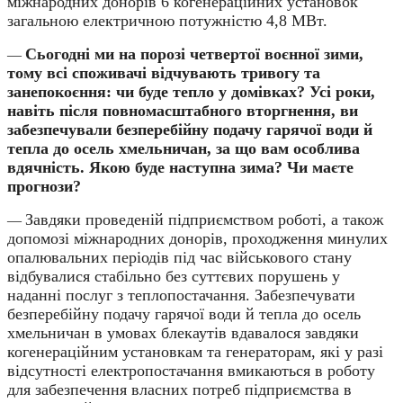
міжнародних донорів 6 когенераційних установок
загальною електричною потужністю 4,8 МВт.
Сьогодні ми на порозі четвертої воєнної зими,
—
тому всі споживачі відчувають тривогу та
занепокоєння: чи буде тепло у домівках? Усі роки,
навіть після повномасштабного вторгнення, ви
забезпечували безперебійну подачу гарячої води й
тепла до осель хмельничан, за що вам особлива
вдячність. Якою буде наступна зима? Чи маєте
прогнози?
Завдяки проведеній підприємством роботі, а також
—
допомозі міжнародних донорів, проходження минулих
опалювальних періодів під час військового стану
відбувалися стабільно без суттєвих порушень у
наданні послуг з теплопостачання. Забезпечувати
безперебійну подачу гарячої води й тепла до осель
хмельничан в умовах блекаутів вдавалося завдяки
когенераційним установкам та генераторам, які у разі
відсутності електропостачання вмикаються в роботу
для забезпечення власних потреб підприємства в