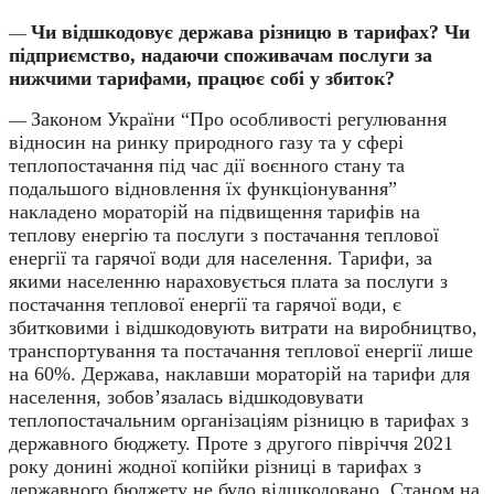
Чи відшкодовує держава різницю в тарифах? Чи
—
підприємство, надаючи споживачам послуги за
нижчими тарифами, працює собі у збиток?
Законом України “Про особливості регулювання
—
відносин на ринку природного газу та у сфері
теплопостачання під час дії воєнного стану та
подальшого відновлення їх функціонування”
накладено мораторій на підвищення тарифів на
теплову енергію та послуги з постачання теплової
енергії та гарячої води для населення. Тарифи, за
якими населенню нараховується плата за послуги з
постачання теплової енергії та гарячої води, є
збитковими і відшкодовують витрати на виробництво,
транспортування та постачання теплової енергії лише
на 60%. Держава, наклавши мораторій на тарифи для
населення, зобов’язалась відшкодовувати
теплопостачальним організаціям різницю в тарифах з
державного бюджету. Проте з другого півріччя 2021
року донині жодної копійки різниці в тарифах з
державного бюджету не було відшкодовано. Станом на