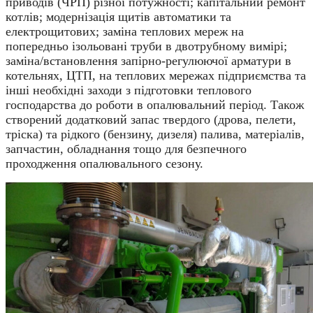
приводів (ЧРП) різної потужності; капітальний ремонт
котлів; модернізація щитів автоматики та
електрощитових; заміна теплових мереж на
попередньо ізольовані труби в двотрубному вимірі;
заміна/встановлення запірно-регулюючої арматури в
котельнях, ЦТП, на теплових мережах підприємства та
інші необхідні заходи з підготовки теплового
господарства до роботи в опалювальний період. Також
створений додатковий запас твердого (дрова, пелети,
тріска) та рідкого (бензину, дизеля) палива, матеріалів,
запчастин, обладнання тощо для безпечного
проходження опалювального сезону.