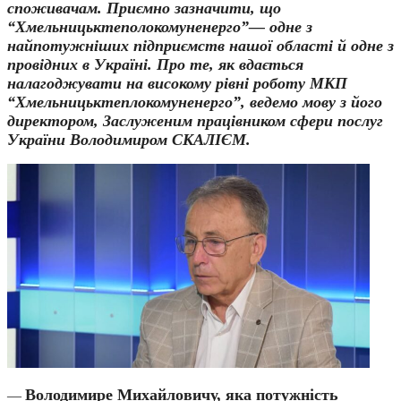
споживачам. Приємно зазначити, що
“Хмельницьктеполокомуненерго”— одне з
найпотужніших підприємств нашої області й одне з
провідних в Україні. Про те, як вдається
налагоджувати на високому рівні роботу МКП
“Хмельницьктеплокомуненерго”, ведемо мову з його
директором, Заслуженим працівником сфери послуг
України Володимиром СКАЛІЄМ.
Володимире Михайловичу, яка потужність
—