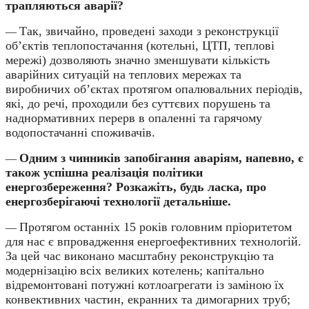
трапляються аварії?
Так, звичайно, проведені заходи з реконструкції
—
об’єктів теплопостачання (котельні, ЦТП, теплові
мережі) дозволяють значно зменшувати кількість
аварійних ситуацій на теплових мережах та
виробничих об’єктах протягом опалювальних періодів,
які, до речі, проходили без суттєвих порушень та
наднормативних перерв в опаленні та гарячому
водопостачанні споживачів.
Одним з чинників запобігання аваріям, напевно, є
—
також успішна реалізація політики
енергозбереження? Розкажіть, будь ласка, про
енергозберігаючі технології детальніше.
П
ротягом останніх 15 років головним пріоритетом
—
для нас є впровадження енергоефективних технологій.
За цей час виконано масштабну реконструкцію та
модернізацію всіх великих котелень; капітально
відремонтовані потужні котлоагрегати із заміною їх
конвективних частин, екранних та димогарних труб;