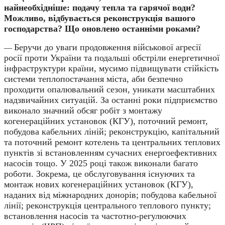
найнеобхідніше: подачу тепла та гарячої води?
Можливо, відбувається реконструкція вашого
господарства? Що оновлено останніми роками?
Беручи до уваги продовження військової агресії
—
росії проти України та подальші обстріли енергетичної
інфраструктури країни, мусимо підвищувати стійкість
системи теплопостачання міста, аби безпечно
проходити опалювальний сезон, уникати масштабних
надзвичайних ситуацій. За останні роки підприємство
виконало значний обсяг робіт з монтажу
когенераційних установок (КГУ), поточний ремонт,
побудова кабельних ліній; реконструкцію, капітальний
та поточний ремонт котелень та центральних теплових
пунктів зі встановленням сучасних енергоефективних
насосів тощо. У 2025 році також виконали багато
роботи. Зокрема, це обслуговування існуючих та
монтаж нових когенераційних установок (КГУ),
наданих від міжнародних донорів; побудова кабельної
лінії; реконструкція центрального теплового пункту;
встановлення насосів та частотно-регулюючих