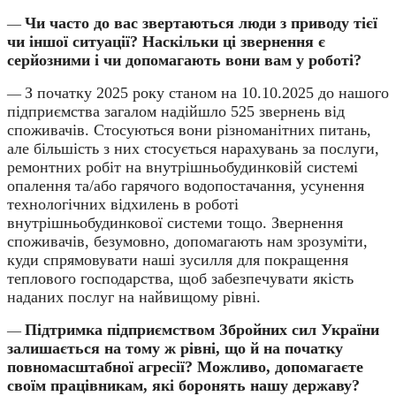
Чи часто до вас звертаються люди з приводу тієї
—
чи іншої ситуації? Наскільки ці звернення є
серйозними і чи допомагають вони вам у роботі?
З початку 2025 року станом на 10.10.2025 до нашого
—
підприємства загалом надійшло 525 звернень від
споживачів. Стосуються вони різноманітних питань,
але більшість з них стосується нарахувань за послуги,
ремонтних робіт на внутрішньобудинковій системі
опалення та/або гарячого водопостачання, усунення
технологічних відхилень в роботі
внутрішньобудинкової системи тощо. Звернення
споживачів, безумовно, допомагають нам зрозуміти,
куди спрямовувати наші зусилля для покращення
теплового господарства, щоб забезпечувати якість
наданих послуг на найвищому рівні.
Підтримка підприємством Збройних сил України
—
залишається на тому ж рівні, що й на початку
повномасштабної агресії? Можливо, допомагаєте
своїм працівникам, які боронять нашу державу?