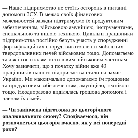
Наше підприємство не стоїть осторонь в питанні
—
допомоги ЗСУ. В межах своїх фінансових
можливостей завжди підтримуємо їх продуктовим
забезпеченням, військовою амуніцією, інструментами,
спеціальною та іншою технікою. Цивільні працівники
підприємства постійно беруть участь у спорудженні
фортифікаційних споруд, виготовленні мобільних
твердопаливних печей військовим тощо. Допомагаємо
також і госпіталям та тиловим військовим частинам.
Хочу зазначити, що з початку війни вже 49
працівників нашого підприємства стали на захист
України. Ми максимально допомагаємо їм грошовим
та продуктовим забезпеченням, амуніцією, технікою
тощо. Неодноразово виділялась грошова допомога і
членам їх сімей.
Чи закінчена підготовка до цьогорічного
—
опалювального сезону? Сподіваємося, він
розпочнеться цьогоріч вчасно, як у всі попередні
роки?