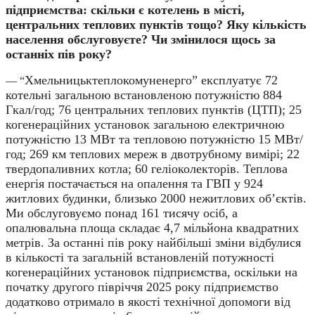
підприємства: скільки є котелень в місті,
центральних теплових пунктів тощо? Яку кількість
населення обслуговуєте? Чи змінилося щось за
останніх пів року?
Хмельницьктеплокомуненерго” експлуатує 72
—
“
котельні загальною встановленою потужністю 884
Гкал/год; 76 центральних теплових пунктів (ЦТП); 25
когенераційних установок загальною електричною
потужністю 13 МВт та тепловою потужністю 15 МВт/
год; 269 км теплових мереж в двотрубному вимірі; 22
твердопаливних котла; 60 геліоколекторів. Теплова
енергія постачається на опалення та ГВП у 924
житлових будинки, близько 2000 нежитлових об’єктів.
Ми обслуговуємо понад 161 тисячу осіб, а
опалювальна площа складає 4,7 мільйона квадратних
метрів. За останні пів року найбільші зміни відбулися
в кількості та загальній встановленій потужності
когенераційних установок підприємства, оскільки на
початку другого півріччя 2025 року підприємство
додатково отримало в якості технічної допомоги від