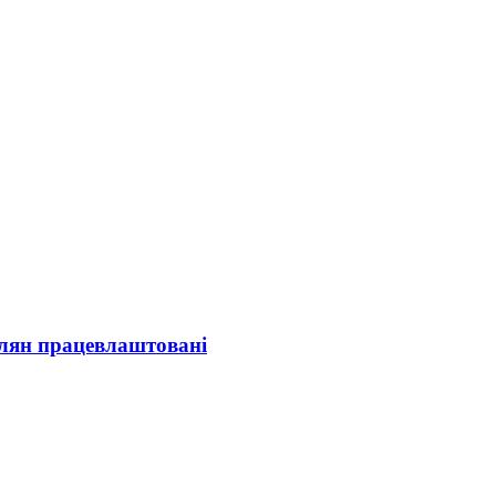
олян працевлаштовані