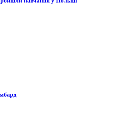
пройшли навчання у Польщі
омбард