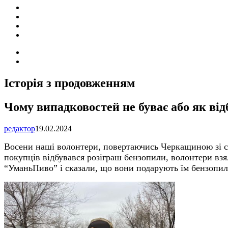
ПОДІЇ
СОЦІАЛЬНІ
FACEBOOK
КОНТАКТИ
Search
for
Switch
skin
Історія з продовженням
Чому випадковостей не буває або як від
редактор
19.02.2024
Восени наші волонтери, повертаючись Черкащиною зі сх
покупців відбувався розіграш бензопили, волонтери взя
“УманьПиво” і сказали, що вони подарують їм бензопил