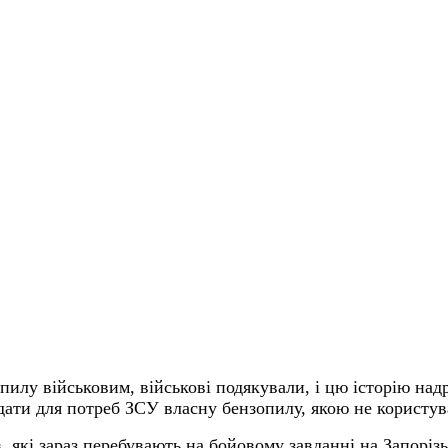
пилу військовим, військові подякували, і цю історію над
ати для потреб ЗСУ власну бензопилу, якою не користув
, які зараз перебувають на бойовому завданні на Запоріз