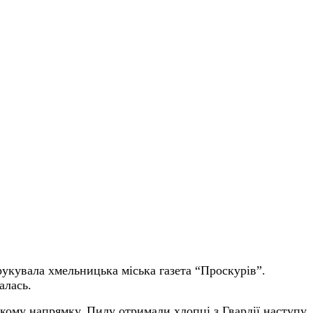
рукувала хмельницька міська газета “Проскурів”.
алась.
ькому напрямку. Пилу отримали хлопці з Гвардії наступу