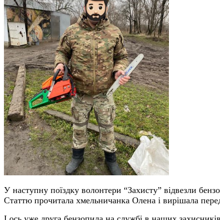
У наступну поїздку волонтери “Захисту” відвезли бензо
Статтю прочитала хмельничанка Олена і вирішала перед
І ось уже друга бензопила на службі в наших захисників