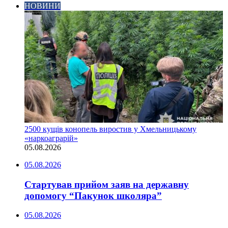
НОВИНИ
2500 кущів конопель виростив у Хмельницькому
«наркоаграрій»
05.08.2026
05.08.2026
Стартував прийом заяв на державну
допомогу “Пакунок школяра”
05.08.2026