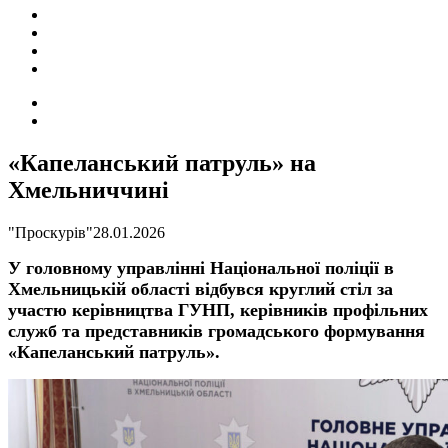
ПОДІЇ
СОЦІАЛЬНІ
FACEBOOK
КОНТАКТИ
Search
for
Switch
skin
«Капеланський патруль» на
Хмельниччині
"Проскурів"
28.01.2026
У головному управлінні Національної поліції в
Хмельницькій області відбувся круглий стіл за
участю керівництва ГУНП, керівників профільних
служб та представників громадського формування
«Капеланський патруль».