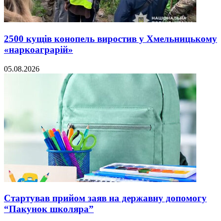
2500 кущів конопель виростив у Хмельницькому
«наркоаграрій»
05.08.2026
Стартував прийом заяв на державну допомогу
“Пакунок школяра”