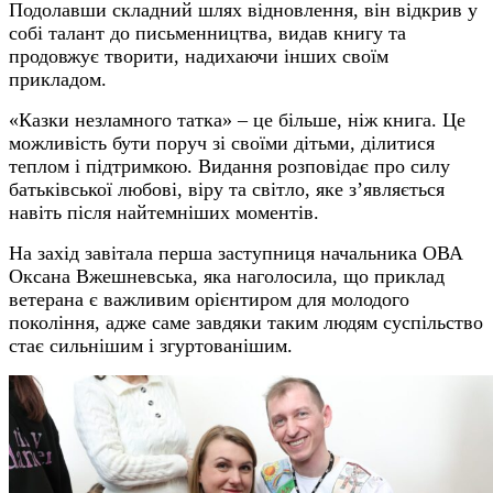
Подолавши складний шлях відновлення, він відкрив у
собі талант до письменництва, видав книгу та
продовжує творити, надихаючи інших своїм
прикладом.
«Казки незламного татка» – це більше, ніж книга. Це
можливість бути поруч зі своїми дітьми, ділитися
теплом і підтримкою. Видання розповідає про силу
батьківської любові, віру та світло, яке з’являється
навіть після найтемніших моментів.
На захід завітала перша заступниця начальника ОВА
Оксана Вжешневська, яка наголосила, що приклад
ветерана є важливим орієнтиром для молодого
покоління, адже саме завдяки таким людям суспільство
стає сильнішим і згуртованішим.