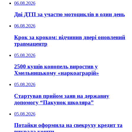
06.08.2026
Дві ДТП за участю мотоциклів в один день
06.08.2026
Крок за кроком: відчинив двері оновлений
травмацентр
05.08.2026
2500 кущів конопель виростив у
Хмельницькому «наркоаграрій»
05.08.2026
Стартував прийом заяв на державну
допомогу “Пакунок школяра”
05.08.2026
Потайки оформила на свекруху кредит та
викрала кошти