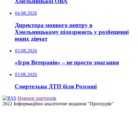
Хмельницької ОВА
04.08.2026
Директора мовного центру в
Хмельницькому підозрюють у розбещенні
юних дівчат
03.08.2026
«Ігри Ветеранів» – не просто змагання
03.08.2026
Смертельна ДТП біля Розсоші
Новини партнерів
2022 Інформаційно аналітичне видання "Проскурів"
Back
to
top
button