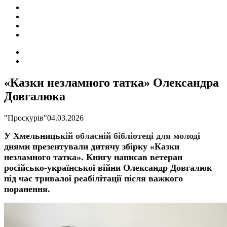
ПОДІЇ
СОЦІАЛЬНІ
FACEBOOK
КОНТАКТИ
Search
for
Switch
skin
«Казки незламного татка» Олександра
Довгалюка
"Проскурів"
04.03.2026
У Хмельницьк
ій обласній бібліотеці для молоді
днями
презентували дитячу збірку «Казки
незламного татка». Книгу написав ветеран
російсько-української війни Олександр Довгалюк
під час тривалої реабілітації після важкого
поранення.