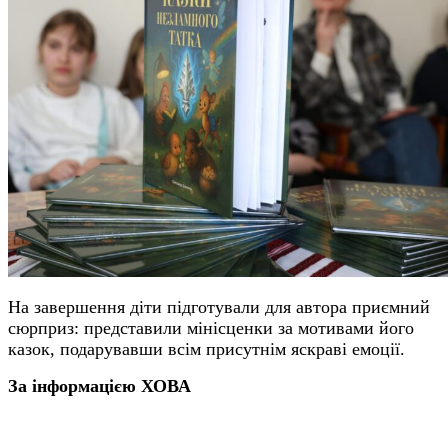
На завершення діти підготували для автора приємний
сюрприз: представили мінісценки за мотивами його
казок, подарувавши всім присутнім яскраві емоції.
За інформацією ХОВА