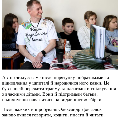
Автор згадує: саме після порятунку побратимами та
відновлення у шпиталі й народил
и
ся його казки. Це
був спосіб пережити травму та налагодити спілкування
з власними дітьми. Вони й підтримали батька,
надихнувши наважитись на видавництво збірки.
Після важких випробувань Олександр Довгалюк
заново вчився говорити, ходити, писати й читати.