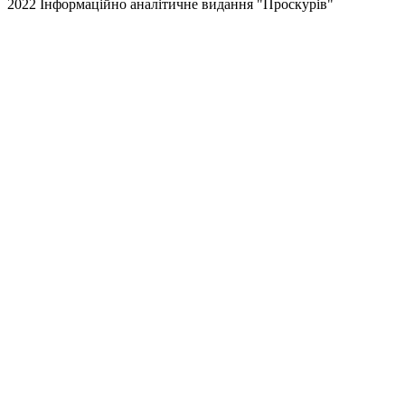
2022 Інформаційно аналітичне видання "Проскурів"
Back
to
top
button