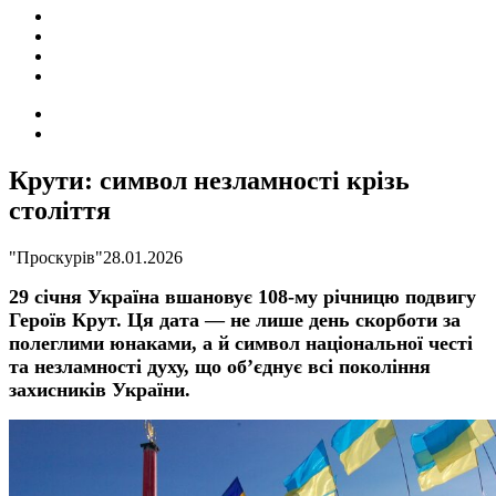
ПОДІЇ
СОЦІАЛЬНІ
FACEBOOK
КОНТАКТИ
Search
for
Switch
skin
Крути: символ незламності крізь
століття
"Проскурів"
28.01.2026
29 січня Україна вшановує 108-му річницю подвигу
Героїв Крут. Ця дата — не лише день скорботи за
полеглими юнаками, а й символ національної честі
та незламності духу, що об’єднує всі покоління
захисників України.