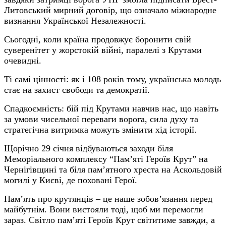
Литовський мирний договір, що означало міжнародне
визнання Української Незалежності.
Сьогодні, коли країна продовжує боронити свій
суверенітет у жорстокій війні, паралелі з Крутами
очевидні.
Ті самі цінності: як і 108 років тому, українська молодь
стає на захист свободи та демократії.
Спадкоємність: бій під Крутами навчив нас, що навіть
за умови чисельної переваги ворога, сила духу та
стратегічна витримка можуть змінити хід історії.
Щорічно 29 січня відбуваються заходи біля
Меморіального комплексу “Пам’яті Героїв Крут
”
на
Чернігівщині та біля пам’ятного хреста на Аскольдовій
могилі у Києві, де поховані Герої.
Пам’ять про крутянців – це наше зобов’язання перед
майбутнім. Вони вистояли тоді, щоб ми перемогли
зараз. Світло пам’яті Героїв Крут світитиме завжди, а