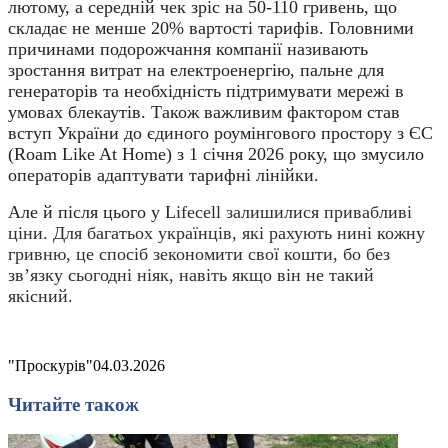
лютому, а середній чек зріс на 50-110 гривень, що
складає не менше 20% вартості тарифів. Головними
причинами подорожчання компанії називають
зростання витрат на електроенергію, пальне для
генераторів та необхідність підтримувати мережі в
умовах блекаутів. Також важливим фактором став
вступ України до єдиного роумінгового простору з ЄС
(Roam Like At Home) з 1 січня 2026 року, що змусило
операторів адаптувати тарифні лінійки.
Але й після цього у L
ifecell
залишилися
привабливі
ціни. Для багатьох українців, які рахують нині кожну
гривню, це спосіб зекономити свої кошти, бо без
зв’язку сьогодні ніяк, навіть якщо він не такий
якісний.
"Проскурів"
04.03.2026
Читайте також