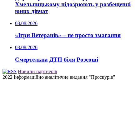
Хмельницькому підозрюють у розбещенні
юних дівчат
03.08.2026
«Ігри Ветеранів» – не просто змагання
03.08.2026
Смертельна ДТП біля Розсоші
Новини партнерів
2022 Інформаційно аналітичне видання "Проскурів"
Back
to
top
button