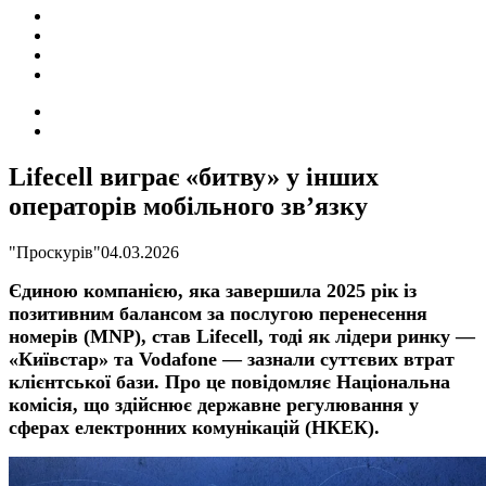
ПОДІЇ
СОЦІАЛЬНІ
FACEBOOK
КОНТАКТИ
Search
for
Switch
skin
Lifecell виграє «битву» у інших
операторів мобільного зв’язку
"Проскурів"
04.03.2026
Єдиною компанією, яка завершила 2025 рік із
позитивним балансом за послугою перенесення
номерів (MNP), став Lifecell, тоді як лідери ринку —
«Київстар» та Vodafone — зазнали суттєвих втрат
клієнтської бази. Про це повідомляє Національна
комісія, що здійснює державне регулювання у
сферах електронних комунікацій (НКЕК).