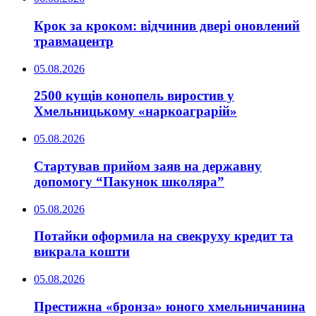
Крок за кроком: відчинив двері оновлений
травмацентр
05.08.2026
2500 кущів конопель виростив у
Хмельницькому «наркоаграрій»
05.08.2026
Стартував прийом заяв на державну
допомогу “Пакунок школяра”
05.08.2026
Потайки оформила на свекруху кредит та
викрала кошти
05.08.2026
Престижна «бронза» юного хмельничанина