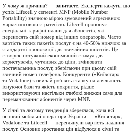
У чому ж причина? — запитаєте. Експерти кажуть, що
успіх Lifecell у сегменті MNP (Mobile Number
Portability) значною мірою зумовлений агресивною
маркетинговою стратегією. Lifecell пропонує
спеціальні тарифні плани для абонентів, які
переносять свій номер від інших операторів. Часто
вартість таких пакетів послуг є на 40-50% нижчою за
стандартні пропозиції для звичайних клієнтів. Це
створює потужний економічний стимул для
користувачів, чутливих до ціни, змінювати
постачальника послуг, зберігаючи при цьому свій
звичний номер телефон
а
. Конкуренти («Київстар»
та Vodafone) зазвичай роблять ставку на лояльність
існуючої бази та якість покриття, рідше
використовуючи настільки глибокі знижки саме для
переманювання абонентів через MNP.
У
січні та лютому тенденція збереглася, хоча
всі
основні мобільні оператори України — «Київстар»,
Vodafone
та L
ifecell
— переглянули вартість
надання
послуг. Основне зростання цін відбулося
в
січні та