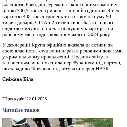
власністю брендові сережки із коштовним камінням
ціною 700,7 тисячі гривень, жіночий годинник Rolex
вартістю 405 тисяч гривень та готівку на суму 93
тисячі доларів США і 2 тисячі євро. Багато з цього
слідство вилучило під час обшуків у квартирі і на
робочому місці підозрюваної у жовтні 2024 року.
У декларації Крупа офіційно вказала ці активи як
свою власність, хоча вони наразі є речовими доказами
у кримінальному провадженні. Подання звіту із
запізненням вона пояснила перебуванням під вартою,
що завадило їй вчасно відзвітувати перед НАЗК.
Сніжана Біла
"Проскурів"
22.01.2026
Читайте також