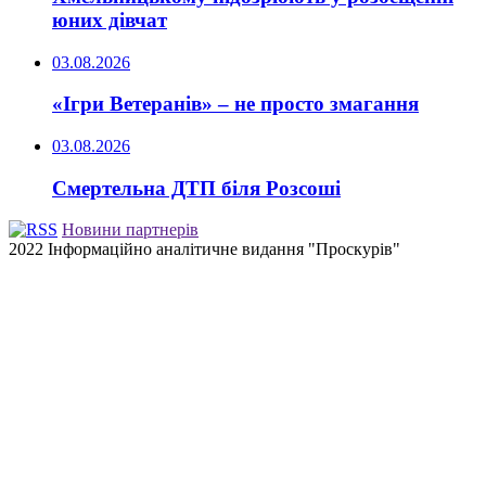
юних дівчат
03.08.2026
«Ігри Ветеранів» – не просто змагання
03.08.2026
Смертельна ДТП біля Розсоші
Новини партнерів
2022 Інформаційно аналітичне видання "Проскурів"
Back
to
top
button