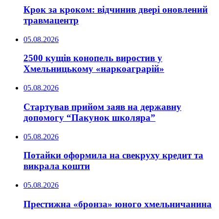
Крок за кроком: відчинив двері оновлений
травмацентр
05.08.2026
2500 кущів конопель виростив у
Хмельницькому «наркоаграрій»
05.08.2026
Стартував прийом заяв на державну
допомогу “Пакунок школяра”
05.08.2026
Потайки оформила на свекруху кредит та
викрала кошти
05.08.2026
Престижна «бронза» юного хмельничанина