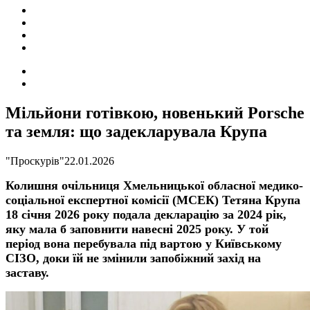
ПОДІЇ
СОЦІАЛЬНІ
FACEBOOK
КОНТАКТИ
Search
for
Switch
skin
Мільйони готівкою, новенький Porsche
та земля: що задекларувала Крупа
"Проскурів"
22.01.2026
К
олишня очільниця Хмельницької обласної медико-
соціальної експертної комісії (МСЕК) Тетяна Крупа
18 січня 2026 ро
ку
подала
декларацію
за 2024 рік,
яку мала б заповнити навесні 2025 року. У той
період вона перебувала під вартою у Київському
СІЗО, доки їй не змінили запобіжний захід на
заставу.