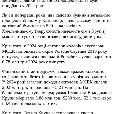
земельні ділянки загальною площею 6,35 га було
придбано у 2024 році.
Як і в попередні роки, два садових будинки загальною
площею 255 кв. м у Кам’янець-Подільському районі та
житловий будинок на 590 «квадратів» у
Хмельницькому (нерухомість належить сім’ї Крупи)
мають статус об’єктів незавершеного будівництва.
Крім того, у 2024 році автопарк чоловіка ексголови
МСЕК поповнився: окрім Porsche Cayenne 2019 року
випуску, з’явився новенький Porsche Cayenne вартістю
6,78 млн грн 2024 року випуску.
Фінансовий стан подружжя також вражає кількістю
готівкових та безготівкових коштів у різних валютах.
У 2024 році загальні доходи ексголови МСЕК склали
2,02 млн грн, її чоловіка – 5,21 млн грн. На
банківських рахунках подружжя Тетяни та Володимира
Крупи зберігало 3,88 млн грн, $230 тис., 52,1 тис. євро
і 3,4 тис. польських злотих.
Крім того, Тетяна Крупа задекларувала своєю