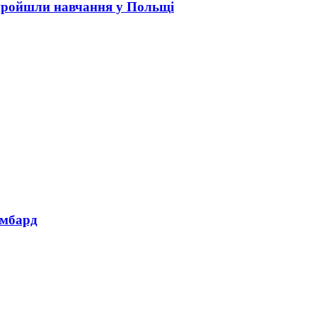
пройшли навчання у Польщі
омбард