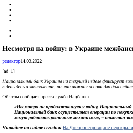
ПОДІЇ
СОЦІАЛЬНІ
FACEBOOK
КОНТАКТИ
Search
for
Switch
skin
Несмотря на войну: в Украине межбан
редактор
14.03.2022
[ad_1]
Национальный банк Украины на текущей неделе фиксирует возо
в день день в эквиваленте, но это важная основа для дальней
Об этом сообщает пресс-служба Нацбанка.
«Несмотря на продолжающуюся войну, Национальный б
Национальный банк осуществляет операции по покупке
могут работать рыночные механизмы», – отметил за
Читайте на сайте сегодня:
На Днепропетровщине перекрыли 