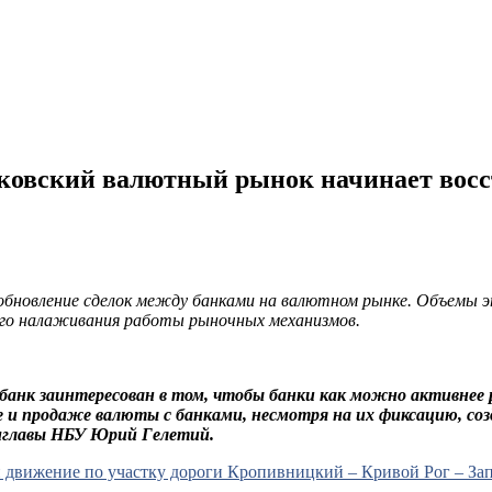
сковский валютный рынок начинает восс
бновление сделок между банками на валютном рынке. Объемы эт
шего налаживания работы рыночных механизмов.
анк заинтересован в том, чтобы банки как можно активнее 
 и продаже валюты с банками, несмотря на их фиксацию, соз
мглавы НБУ Юрий Гелетий.
движение по участку дороги Кропивницкий – Кривой Рог – За