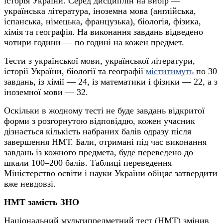
історія України. Серед дисциплін на вибір —
українська література, іноземна мова (англійська,
іспанська, німецька, французька), біологія, фізика,
хімія та географія.
На виконання завдань відведено
чотири години — по годині на кожен предмет.
Тести з української мови, української літератури,
історії України, біології та географії
міститимуть
по 30
завдань, із хімії — 24, із математики і фізики — 22, а з
іноземної мови — 32.
Оскільки в жодному тесті не буде завдань відкритої
форми з розгорнутою відповіддю, кожен учасник
дізнається кількість набраних балів одразу після
завершення НМТ.
Бали, отримані під час виконання
завдань із кожного предмета, буде переведено до
шкали 100–200 балів. Таблиці переведення
Міністерство освіти і науки України обіцяє затвердити
вже невдовзі.
НМТ замість ЗНО
Національний мультипредметний тест (НМТ) змінив