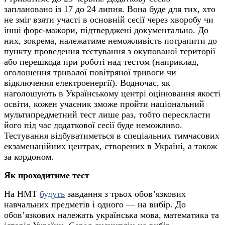
заплановано із 17 до 24 липня. Вона буде для тих, хто
не зміг взяти участі в основній сесії через хворобу чи
інші форс-мажори, підтверджені документально. До
них, зокрема, належатиме неможливість потрапити до
пункту проведення тестування з окупованої території
або перешкода при роботі над тестом (наприклад,
оголошення тривалої повітряної тривоги чи
відключення електроенергії). Водночас, як
наголошують в Українському центрі оцінювання якості
освіти, кожен учасник зможе пройти національний
мультипредметний тест лише раз, тобто перескласти
його під час додаткової сесії буде неможливо.
Тестування відбуватиметься в спеціальних тимчасових
екзаменаційних центрах, створених в Україні, а також
за кордоном.
Як проходитиме тест
На НМТ
будуть
завдання з трьох обов’язкових
навчальних предметів і одного — на вибір. До
обов’язкових належать українська мова, математика та