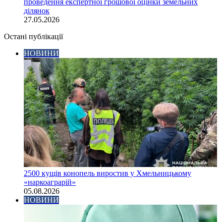
проведення експертної грошової оцінки земельних
ділянок
27.05.2026
Остані публікації
НОВИНИ
2500 кущів конопель виростив у Хмельницькому
«наркоаграрій»
05.08.2026
НОВИНИ