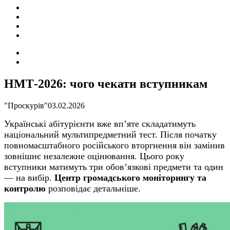
ПОДІЇ
СОЦІАЛЬНІ
FACEBOOK
КОНТАКТИ
Search
for
Switch
skin
НМТ-2026: чого чекати вступникам
"Проскурів"
03.02.2026
Українські абітурієнти вже вп’яте складатимуть
національний мультипредметний тест. Після початку
повномасштабного російського вторгнення він замінив
зовнішнє незалежне оцінювання. Цього року
вступники матимуть три обов’язкові предмети та один
— на вибір.
Центр громадського моніторингу та
контролю
розповідає
детальніше.