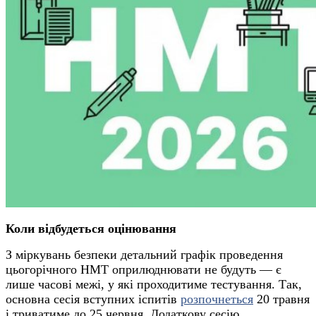
Коли відбудеться оцінювання
З міркувань безпеки детальний графік проведення
цьогорічного НМТ оприлюднювати не будуть — є
лише часові межі, у які проходитиме тестування. Так,
основна сесія вступних іспитів
розпочнеться
20 травня
і триватиме до 25 червня. Додаткову сесію