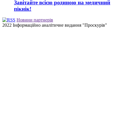
Завітайте всією родиною на медичний
пікнік!
Новини партнерів
2022 Інформаційно аналітичне видання "Проскурів"
Back
to
top
button