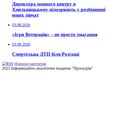
Директора мовного центру в
Хмельницькому підозрюють у розбещенні
юних дівчат
03.08.2026
«Ігри Ветеранів» – не просто змагання
03.08.2026
Смертельна ДТП біля Розсоші
Новини партнерів
2022 Інформаційно аналітичне видання "Проскурів"
Back
to
top
button