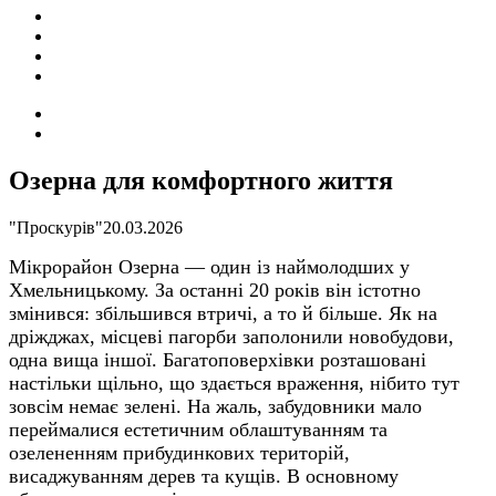
ПОДІЇ
СОЦІАЛЬНІ
FACEBOOK
КОНТАКТИ
Search
for
Switch
skin
Озерна для комфортного життя
"Проскурів"
20.03.2026
Мікрорайон Озерна — один із наймолодших у
Хмельницькому. За останні 20 років він істотно
змінився: збільшився втричі, а то й більше. Як на
дріжджах, місцеві пагорби заполонили новобудови,
одна вища іншої. Багатоповерхівки розташовані
настільки щільно, що здається враження, нібито тут
зовсім немає зелені. На жаль, забудовники мало
переймалися естетичним облаштуванням та
озелененням прибудинкових територій,
висаджуванням дерев та кущів. В основному