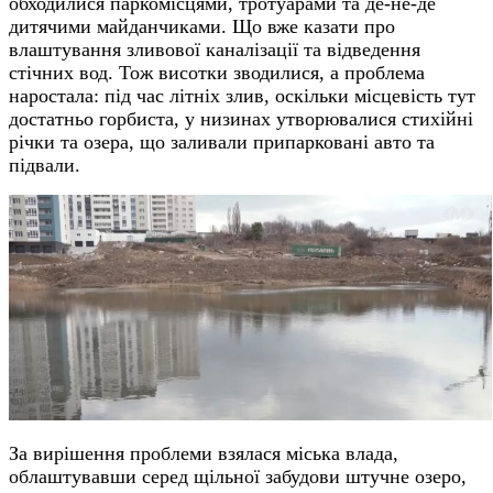
обходилися паркомісцями, тротуарами та де-не-де
дитячими майданчиками. Що вже казати про
влаштування зливової каналізації та відведення
стічних вод. Тож висотки зводилися, а проблема
наростала: під час літніх злив, оскільки місцевість тут
достатньо горбиста, у низинах утворювалися стихійні
річки та озера, що заливали припарковані авто та
підвали.
За вирішення проблеми взялася міська влада,
облаштувавши серед щільної забудови штучне озеро,