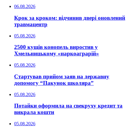
06.08.2026
Крок за кроком: відчинив двері оновлений
травмацентр
05.08.2026
2500 кущів конопель виростив у
Хмельницькому «наркоаграрій»
05.08.2026
Стартував прийом заяв на державну
допомогу “Пакунок школяра”
05.08.2026
Потайки оформила на свекруху кредит та
викрала кошти
05.08.2026