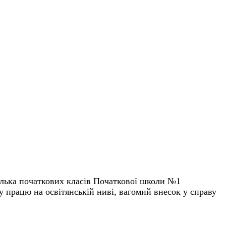
елька початкових класів Початкової школи №1
у працю на освітянській ниві, вагомий внесок у справу