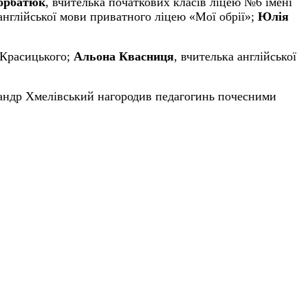
орбатюк
, вчителька початкових класів ліцею №6 імені
 англійської мови приватного ліцею «Мої обрії»;
Юлія
 Красицького;
Альона Квасниця
, вчителька англійської
сандр Хмелівський нагородив педагогинь почесними