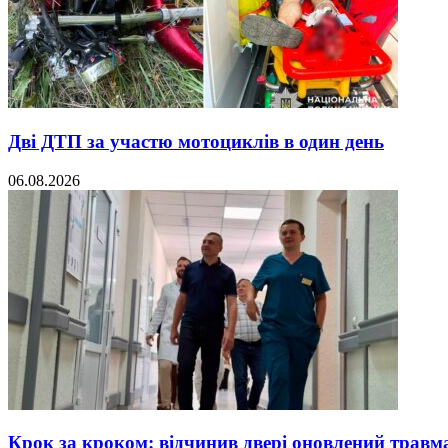
Дві ДТП за участю мотоциклів в один день
06.08.2026
Крок за кроком: відчинив двері оновлений травм