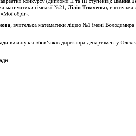
авреатки конкурсу (дипломи ІІ та ІІІ ступенів):
І
ванна Г
ька математики гімназії №21;
Лілія Тимченко
, вчителька
«Мої обрії».
нова
, вчителька математики ліцею №1 імені Володимира
 ради виконувач обов’язків директора департаменту Олек
ади