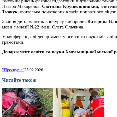
Високий рівень фахової підготовки підтвердили також л
Назара Макаренка;
Світлана Крушельницька
, вчител
Ткачук
, вчителька початкових класів приватного ліцею 
Звання дипломанток конкурсу вибороли:
К
атерина Блі
мови гімназії №22 імені Олега Ольжича.
У конференцзалі департаменту освіти та науки міської
грамотами.
Департамент освіти та науки Хмельницької міської р
"Проскурів"
25.02.2026
Читайте також