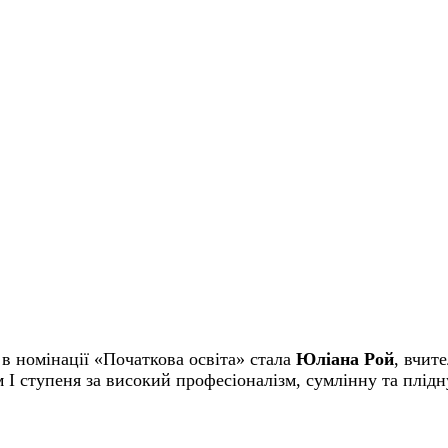
 номінації «Початкова освіта» стала
Юліана Рой
, вчит
І ступеня за високий професіоналізм, сумлінну та плідн