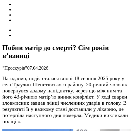
ПОДІЇ
СОЦІАЛЬНІ
FACEBOOK
КОНТАКТИ
Search
for
Switch
skin
Побив матір до смерті? Сім років
в’язниці
"Проскурів"
07.04.2026
Нагадаємо, п
одія сталася вночі 18 серпня 2025 року у
селі Траулин Шепетівського району. 20-річний чоловік
повернувся додому напідпитку, через що між ним та
його 43-річною матір’ю виник конфлікт.
У
ході сварки
зловмисник завдав жінці численних ударів в голову. В
результаті її у важкому стані доставили у лікарню, де
потерпіла наступного дня померла. Медики викликали
поліцію.