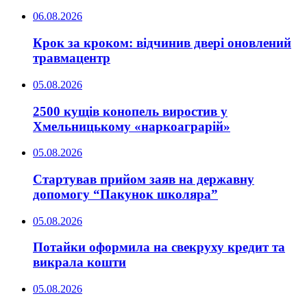
06.08.2026
Крок за кроком: відчинив двері оновлений
травмацентр
05.08.2026
2500 кущів конопель виростив у
Хмельницькому «наркоаграрій»
05.08.2026
Стартував прийом заяв на державну
допомогу “Пакунок школяра”
05.08.2026
Потайки оформила на свекруху кредит та
викрала кошти
05.08.2026