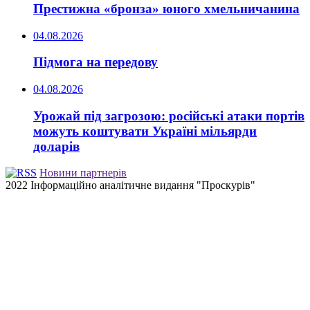
Престижна «бронза» юного хмельничанина
04.08.2026
Підмога на передову
04.08.2026
Урожай під загрозою: російські атаки портів
можуть коштувати Україні мільярди
доларів
Новини партнерів
2022 Інформаційно аналітичне видання "Проскурів"
Back
to
top
button