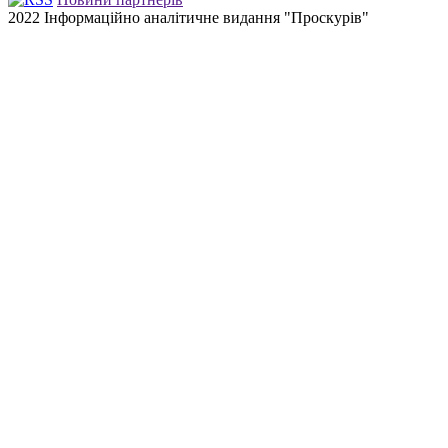
2022 Інформаційно аналітичне видання "Проскурів"
Back
to
top
button