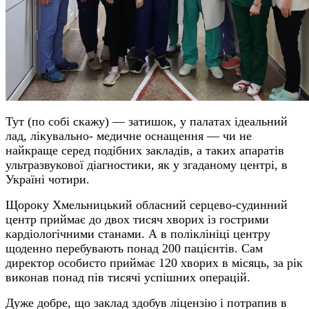
Тут (по собі скажу) — затишок, у палатах ідеальний
лад, лікувально- медичне оснащення — чи не
найкраще серед подібних закладів, а таких апаратів
ультразвукової діагностики, як у згаданому центрі, в
Україні чотири.
Щороку Хмельницький обласний серцево-судинний
центр приймає до двох тисяч хворих із гострими
кардіологічними станами. А в поліклініці центру
щоденно перебувають понад 200 пацієнтів. Сам
директор особисто приймає 120 хворих в місяць, за рік
виконав понад пів тисячі успішних операцій.
Дуже добре, що заклад здобув ліцензію і потрапив в