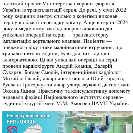
пілотний проект Міністерства охорони здоров’я
України із трансплантації серця. До речі, у січні 2022
року керівник центру спільно з колегами виконав
першу в області пересадку органу. А ще в серпні 2024
року в медичному закладі вперше виконано дві
унікальні операції на серці — транскатетерну
імплантацію аортального клапана. Пацієнти —
поважного віку і таке малоінвазивне втручання, що
тривало півтори години, було для них єдиною
альтернативою. Ці дві унікальні операції на серці
провели кардіохірурги Андрій Кланца, Валерій
Сухарєв, Богдан Смолій, інтервенційний кардіолог
Михайло Гладій, лікарі-анестезіологи Юрій Гордєєв,
Руслана Григорчук та лікар ультразвукової діагностики
Оксана Яцина. Практичну та консультативну допомогу
надавали фахівці Національного інституту серцево-
судинної хірургії імені М.М. Амосова НАМН України.