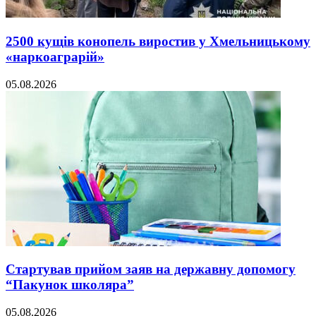
2500 кущів конопель виростив у Хмельницькому
«наркоаграрій»
05.08.2026
Стартував прийом заяв на державну допомогу
“Пакунок школяра”
05.08.2026