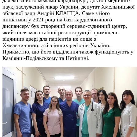
далеко за його межами кардіохірург, доктор медичних
наук, заслужений лікар України, депутат Хмельницької
обласної ради Андрій КЛАНЦА. Саме з його
ініціативи у 2021 році на базі кардіологічного
диспансеру був створений серцево-судинний центр,
який після масштабної реконструкції приміщень
відчинив двері для пацієнтів не лише з
Хмельниччини, а й з інших регіонів України.
Прикметно, що його відділення також функціонують у
Кам’янці-Подільському та Нетішині.