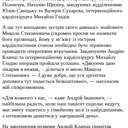
Полончук, Наталію Щепіну, завідуючих відділеннями
Юлію Савіцьку та Валерія Сухарєва, інтервенційного
кардіохірурга Михайла Гладія.
А ще тут випадково зустрів свого давнього знайомого
Микола Степановича (скромно просив не називати
його прізвища), йому у зв’язку із гострим
кардіологічним станом необхідно було терміново
проводити оперативне втручання. Завдячуючи Андрію
Кланці та інтервенційному кардіохірургу Михайлу
Гладію операція пройшла успішно. «Дякуючи цим
лікарям я вижив, – ділиться зі мною Микола
Степанович. — І дуже добре, що уся ургентна
допомога тут надається безкоштовно», — наголосив
мій співрозмовник.
«Для кожного з нас, — каже Андрій Іванович, —
найбільша радість, коли наш пацієнт подолає недугу,
має змогу тішитись у сімейному колі із найріднішими,
з оптимізмом дивитися у завтрашній день».
На завершення розмови Андрій Кланца привітав