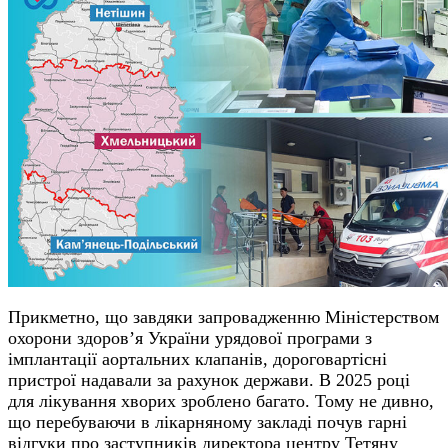
Прикметно, що завдяки запровадженню Міністерством
охорони здоров’я України урядової програми з
імплантації аортальних клапанів, дороговартісні
пристрої надавали за рахунок держави. В 2025 році
для лікування хворих зроблено багато. Тому не дивно,
що перебуваючи в лікарняному закладі почув гарні
відгуки про заступників директора центру Тетяну