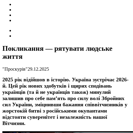
ПОДІЇ
СОЦІАЛЬНІ
FACEBOOK
КОНТАКТИ
Search
for
Switch
skin
Покликання — рятувати людське
життя
"Проскурів"
29.12.2025
2025 рік відійшов в історію. Україна зустрічає 2026-
й. Цей рік нових здобутків і щирих сподівань
українців (та й не українців також) минулий
залишив про себе пам’ять про силу волі Збройних
сил України, зміцнивши бажання співвітчизників у
жорстокій битві з російськими окупантами
відстояти суверенітет і незалежність нашої
Вітчизни.