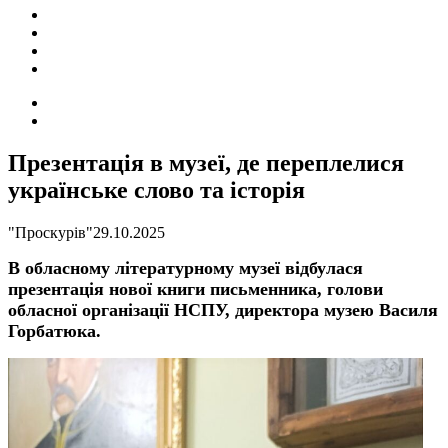
ПОДІЇ
СОЦІАЛЬНІ
FACEBOOK
КОНТАКТИ
Search
for
Switch
skin
Презентація в музеї, де переплелися
українське слово та історія
"Проскурів"
29.10.2025
В обласному літературному музеї відбулася
презентація нової книги письменника, голови
обласної організації НСПУ, директора музею Василя
Горбатюка.