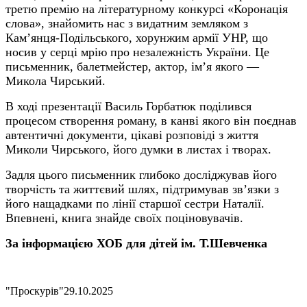
третю премію на літературному конкурсі «Коронація
слова», знайомить нас з видатним земляком з
Кам’янця-Подільського, хорунжим армії УНР, що
носив у серці мрію про незалежність України. Це
письменник, балетмейстер, актор, ім’я якого —
Микола Чирський.
В ході презентації Василь Горбатюк поділився
процесом створення роману, в канві якого він поєднав
автентичні документи, цікаві розповіді з життя
Миколи Чирського, його думки в листах і творах.
Задля цього письменник глибоко досліджував його
творчість та життєвий шлях, підтримував зв’язки з
його нащадками по лінії старшої сестри Наталії.
Впевнені, книга знайде своїх поціновувачів.
За інформацією ХОБ для дітей ім. Т.Шевченка
"Проскурів"
29.10.2025