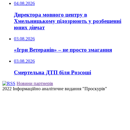
04.08.2026
Директора мовного центру в
Хмельницькому підозрюють у розбещенні
юних дівчат
03.08.2026
«Ігри Ветеранів» – не просто змагання
03.08.2026
Смертельна ДТП біля Розсоші
Новини партнерів
2022 Інформаційно аналітичне видання "Проскурів"
Back
to
top
button