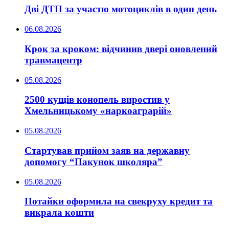
Дві ДТП за участю мотоциклів в один день
06.08.2026
Крок за кроком: відчинив двері оновлений
травмацентр
05.08.2026
2500 кущів конопель виростив у
Хмельницькому «наркоаграрій»
05.08.2026
Стартував прийом заяв на державну
допомогу “Пакунок школяра”
05.08.2026
Потайки оформила на свекруху кредит та
викрала кошти