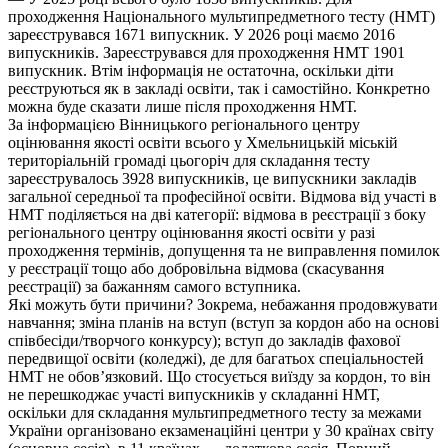
проходження Національного мультипредметного тесту (НМТ)
зареєструвався 1671 випускник. У 2026 році маємо 2016
випускників. Зареєструвався для проходження НМТ 1901
випускник. Втім інформація не остаточна, оскільки діти
реєструються як в закладі освіти, так і самостійно. Конкретно
можна буде сказати лише після проходження НМТ.
За інформацією Вінницького регіонального центру
оцінювання якості освіти всього у Хмельницькій міській
територіальній громаді цьогоріч для складання тесту
зареєструвалось 3928 випускників, це випускники закладів
загальної середньої та професійної освіти. Відмова від участі в
НМТ поділяється на дві категорії: відмова в реєстрації з боку
регіонального центру оцінювання якості освіти у разі
проходження термінів, допущення та не виправлення помилок
у реєстрації тощо або добровільна відмова (скасування
реєстрації) за бажанням самого вступника.
Які можуть бути причини? Зокрема, небажання продовжувати
навчання; зміна планів на вступ (вступ за кордон або на основі
співбесіди/творчого конкурсу); вступ до закладів фахової
передвищої освіти (коледжі), де для багатьох спеціальностей
НМТ не обов’язковий. Що стосується виїзду за кордон, то він
не перешкоджає участі випускників у складанні НМТ,
оскільки для складання мультипредметного тесту за межами
України організовано екзаменаційні центри у 30 країнах світу