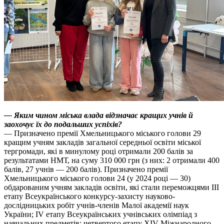
— Яким чином міська влада відзначає кращих учнів й
заохочує їх до подальших успіхів?
— Призначено премії Хмельницького міського голови 29
кращим учням закладів загальної середньої освіти міської
тергромади, які в минулому році отримали 200 балів за
результатами НМТ, на суму 310 000 грн (з них: 2 отримали 400
балів, 27 учнів — 200 балів). Призначено премії
Хмельницького міського голови 24 (у 2024 році — 30)
обдарованим учням закладів освіти, які стали переможцями ІІІ
етапу Всеукраїнського конкурсу-захисту науково-
дослідницьких робіт учнів-членів Малої академії наук
України; ІV етапу Всеукраїнських учнівських олімпіад з
навчальних предметів; четвертого етапу XIV Міжнародного