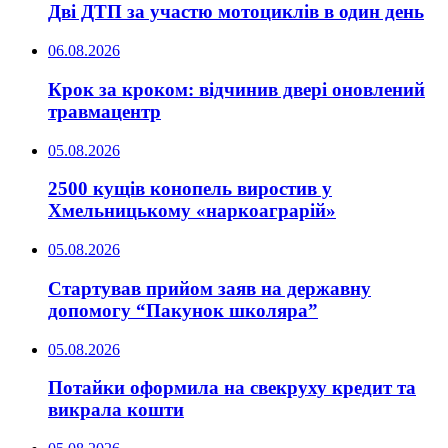
Дві ДТП за участю мотоциклів в один день
06.08.2026
Крок за кроком: відчинив двері оновлений
травмацентр
05.08.2026
2500 кущів конопель виростив у
Хмельницькому «наркоаграрій»
05.08.2026
Стартував прийом заяв на державну
допомогу “Пакунок школяра”
05.08.2026
Потайки оформила на свекруху кредит та
викрала кошти