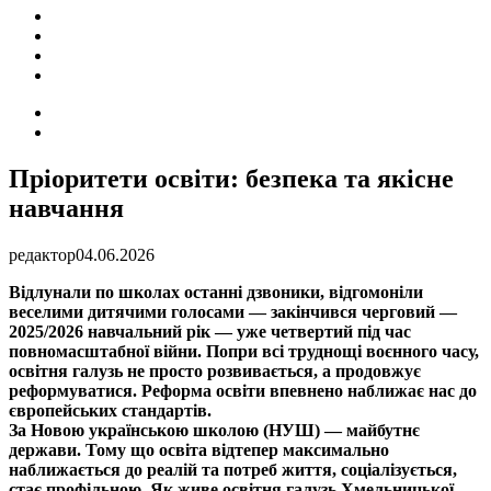
ПОДІЇ
СОЦІАЛЬНІ
FACEBOOK
КОНТАКТИ
Search
for
Switch
skin
Пріоритети освіти: безпека та якісне
навчання
редактор
04.06.2026
Відлунали по школах останні дзвоники, відгомоніли
веселими дитячими голосами — закінчився черговий —
2025/2026 навчальний рік — уже четвертий під час
повномасштабної війни. Попри всі труднощі воєнного часу,
освітня галузь не просто розвивається, а продовжує
реформуватися. Реформа освіти впевнено наближає нас до
європейських стандартів.
За Новою українською школою (НУШ) — майбутнє
держави. Тому що освіта відтепер максимально
наближається до реалій та потреб життя, соціалізується,
стає профільною. Як живе освітня галузь Хмельницької