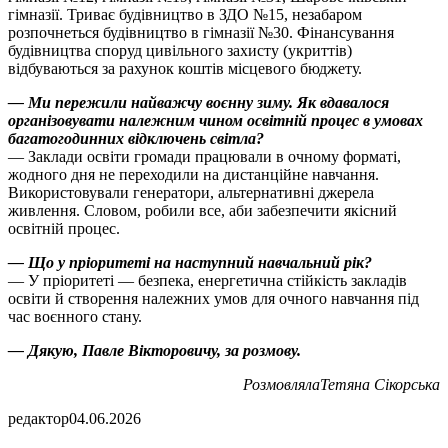
гімназії. Триває будівництво в ЗДО №15, незабаром
розпочнеться будівництво в гімназії №30. Фінансування
будівництва споруд цивільного захисту (укриттів)
відбуваються за рахунок коштів місцевого бюджету.
— Ми пережили найважчу воєнну зиму. Як вдавалося
організовувати належним чином освітній процес в умовах
багатогодинних відключень світла?
— Заклади освіти громади працювали в очному форматі,
жодного дня не переходили на дистанційне навчання.
Використовували генератори, альтернативні джерела
живлення. Словом, робили все, аби забезпечити якісний
освітній процес.
— Що у пріоритеті на наступний навчальний рік?
— У пріоритеті — безпека, енергетична стійкість закладів
освіти й створення належних умов для очного навчання під
час воєнного стану.
— Дякую, Павле Вікторовичу, за розмову.
РозмовлялаТетяна Сікорська
редактор
04.06.2026