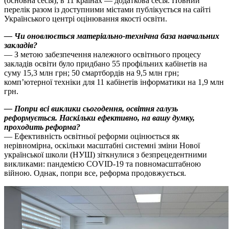
(основна сесія), в 11 країнах — додаткова сесія. Повний
перелік разом із доступними містами публікується на сайті
Українського центрі оцінювання якості освіти.
— Чи оновлюється матеріально-технічна база навчальних
закладів?
— З метою забезпечення належного освітнього процесу
закладів освіти було придбано 55 профільних кабінетів на
суму 15,3 млн грн; 50 смартбордів на 9,5 млн грн;
комп’ютерної техніки для 11 кабінетів інформатики на 1,9 млн
грн.
— Попри всі виклики сьогодення, освітня галузь
реформується. Наскільки ефективно, на вашу думку,
проходить реформа?
— Ефективність освітньої реформи оцінюється як
нерівномірна, оскільки масштабні системні зміни Нової
української школи (НУШ) зіткнулися з безпрецедентними
викликами: пандемією COVID-19 та повномасштабною
війною. Однак, попри все, реформа продовжується.