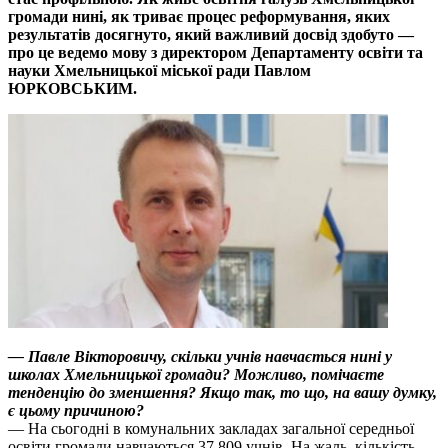
громади нині, як триває процес реформування, яких
результатів досягнуто, який важливий досвід здобуто —
про це ведемо мову з директором Департаменту освіти та
науки Хмельницької міської ради Павлом
ЮРКОВСЬКИМ.
— Павле Вікторовичу, скільки учнів навчається нині у
школах Хмельницької громади? Можливо, помічаєте
тенденцію до зменшення? Якщо так, то що, на вашу думку,
є цьому причиною?
— На сьогодні в комунальних закладах загальної середньої
освіти громади навчаються 37 809 учнів. На жаль, кількість