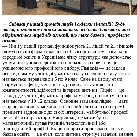
— Скільки у нашій громаді ліцеїв і скільки гімназій? Будь
ласка, нагадайте нашим читачам, особливо батькам, чим
відрізняється ліцей від гімназії, що таке базова і профільна
освіта.
— Нині у нашій громаді функціонують 21 ліцей та 21 гімназія
(комунальної форми власності). Сьогодні система загальної
середньої освіти в Україні має чітку структуру, яка допомагає
учням поступово переходити від базового навчання до
усвідомленого професійного вибору. Гімназія — це заклад
освіти, в якому учні здобувають базову середню освіту, тобто
навчаються переважно з 5 по 9 клас. Саме на цьому етапі
формується фундамент знань, розвиваються ключові
компетентності, здібності та інтереси дитини. Ліцей — це
заклад, де учні здобувають профільну середню освіту, тобто
навчаються у 10-12 класах. Основне завдання ліцею — дати
старшокласникам можливість поглиблено вивчати окремі
предмети відповідно до своїх інтересів, майбутньої професії
чи освітньої траєкторії. Наприклад, це може бути
математичний, гуманітарний, технологічний або
природничий профілі. Якщо говорити простими словами,
базова освіта — це етап, коли дитина отримує загальні знання