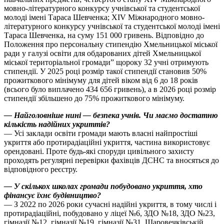
мовно-літературного конкурсу учнівської та студентської
молоді імені Тараса Шевченка; XIV Міжнародного мовно-
літературного конкурсу учнівської та студентської молоді імені
Тараса Шевченка, на суму 151 000 гривень. Відповідно до
Положення про персональну стипендію Хмельницької міської
ради у галузі освіти для обдарованих дітей Хмельницької
міської територіальної громади” щороку 32 учні отримують
стипендії. У 2025 році розмір такої стипендії становив 50%
прожиткового мінімуму для дітей віком від 6 до 18 років
(всього було виплачено 434 656 гривень), а в 2026 році розмір
стипендії збільшено до 75% прожиткового мінімуму.
— Найголовніше нині — безпека учнів. Чи маємо достатню
кількість надійних укриттів?
— Усі заклади освіти громади мають власні найпростіші
укриття або протирадіаційні укриття, частина використовує
орендовані. Проте будь-які споруди цивільного захисту
проходять регулярні перевірки фахівців ДСНС та вносяться до
відповідного реєстру.
— У скількох школах громади побудовано укриття, хто
фінансує їхнє будівництво?
— З 2022 по 2026 роки сучасні надійні укриття, в тому числі і
протирадіаційні, побудовано у ліцеї №6, ЗДО №18, ЗДО №23,
гімназії №12, гімназії №19, гімназії №31, Шаровечківській