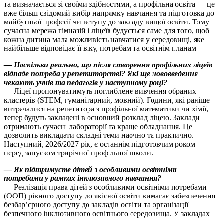
та визначається зі своїми здібностями, а профільна освіта — це
вже більш свідомий вибір напрямку навчання та підготовка до
майбутньої професії чи вступу до закладу вищої освіти. Тому
сучасна мережа гімназій і ліцеїв будується саме для того, щоб
кожна дитина мала можливість навчатися у середовищі, яке
найбільше відповідає її віку, потребам та освітнім планам.
— Наскільки реально, що після створення профільних ліцеїв
відпаде потреба у репетиторстві? Які ще нововведення
чекають учнів та педагогів у наступному році?
— Ліцеї пропонуватимуть поглиблене вивчення обраних
кластерів (STEM, гуманітарний, мовний). Години, які раніше
витрачалися на репетитора з профільної математики чи хімії,
тепер будуть закладені в основний розклад ліцею. Заклади
отримають сучасні лабораторії та краще обладнання. Це
дозволить викладати складні теми наочно та практично.
Наступний, 2026/2027 рік, є останнім підготовчим роком
перед запуском трирічної профільної школи.
— Як підтримуєте дітей з особливими освітніми
потребами у рамках інклюзивного навчання?
— Реалізація права дітей з особливими освітніми потребами
(ООП) рівного доступу до якісної освіти вимагає забезпечення
безбар’єрного доступу до закладів освіти та організації
безпечного інклюзивного освітнього середовища. У закладах