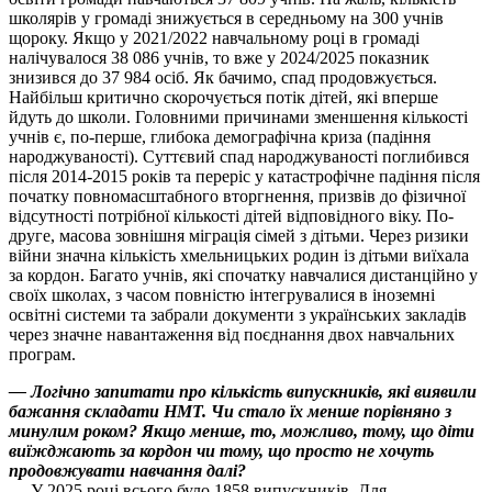
школярів у громаді знижується в середньому на 300 учнів
щороку. Якщо у 2021/2022 навчальному році в громаді
налічувалося 38 086 учнів, то вже у 2024/2025 показник
знизився до 37 984 осіб. Як бачимо, спад продовжується.
Найбільш критично скорочується потік дітей, які вперше
йдуть до школи. Головними причинами зменшення кількості
учнів є, по-перше, глибока демографічна криза (падіння
народжуваності). Суттєвий спад народжуваності поглибився
після 2014-2015 років та переріс у катастрофічне падіння після
початку повномасштабного вторгнення, призвів до фізичної
відсутності потрібної кількості дітей відповідного віку. По-
друге, масова зовнішня міграція сімей з дітьми. Через ризики
війни значна кількість хмельницьких родин із дітьми виїхала
за кордон. Багато учнів, які спочатку навчалися дистанційно у
своїх школах, з часом повністю інтегрувалися в іноземні
освітні системи та забрали документи з українських закладів
через значне навантаження від поєднання двох навчальних
програм.
— Логічно запитати про кількість випускників, які виявили
бажання складати НМТ. Чи стало їх менше порівняно з
минулим роком? Якщо менше, то, можливо, тому, що діти
виїжджають за кордон чи тому, що просто не хочуть
продовжувати навчання далі?
— У 2025 році всього було 1858 випускників. Для