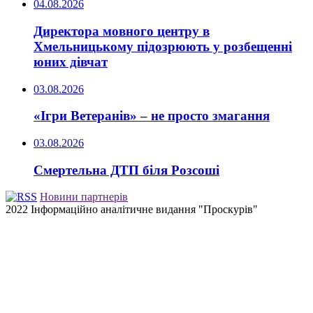
04.08.2026
Директора мовного центру в
Хмельницькому підозрюють у розбещенні
юних дівчат
03.08.2026
«Ігри Ветеранів» – не просто змагання
03.08.2026
Смертельна ДТП біля Розсоші
Новини партнерів
2022 Інформаційно аналітичне видання "Проскурів"
Back
to
top
button