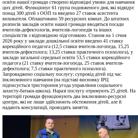
освіти нашої громади створено відповідні умови для навчання
цих дітей. Функціонує 61 група подовженого дня, які відвідує
понад 300 дітей з ООП та введено 27 ставок асистента
вихователя. Облаштовано 59 ресурсних кімнат. До штатних
розписів закладів освіти нашої громади вводяться посади
вчителів-дефектологів, вчителів-логопедів та інших
спеціалістів з відповідною підготовкою. Станом на 1 січня
2026 року у заклади дошкільної освіти введено 41 ставку
корекційного педагога (12,5 ставки вчителя-логопеда, 15,25
вчителя-дефектолога; 13,25 ставки практичного психолога), у
заклади загальної середньої освіти 53,5 ставки корекційного
педагога (21 ставку вчителя-логопеда, 25 ставок вчителя-
дефектолога; 7,5 ставки практичного психолога).
Запроваджено соціальну послугу: супровід дітей під час
інклюзивного навчання (на підставі висновку ІРЦ
підписується тристороння угода управління соціального
захисту-батьки-школа). Наразі послугу отримують 25 дітей. На
території громади функціонують два інклюзивно-ресурсні
центри, які не лише здійснюють обстеження дітей, але й
надають консультації, проводять заняття.