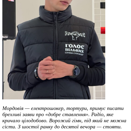
Мордовія — електрошокер, тортури, примус писати
брехливі заяви про «добре ставлення». Радіо, яке
кричало цілодобово. Ворожий гімн, під який не можна
сісти. З шостої ранку до десятої вечора — стояти.