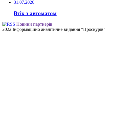
31.07.2026
Втік з автоматом
Новини партнерів
2022 Інформаційно аналітичне видання "Проскурів"
Back
to
top
button