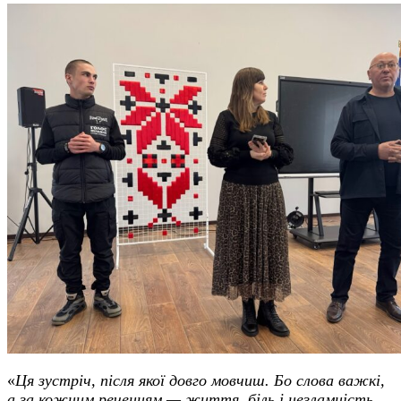
«
Ця зустріч, після якої довго мовчиш. Бо слова важкі,
а за кожним реченням — життя, біль і незламність.