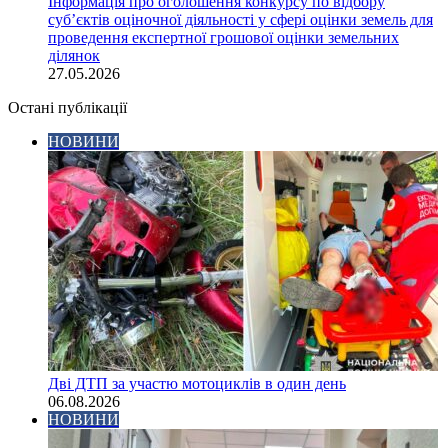
Інформація про оголошення конкурсу по відбору
суб’єктів оціночної діяльності у сфері оцінки земель для
проведення експертної грошової оцінки земельних
ділянок
27.05.2026
Остані публікації
НОВИНИ
Дві ДТП за участю мотоциклів в один день
06.08.2026
НОВИНИ