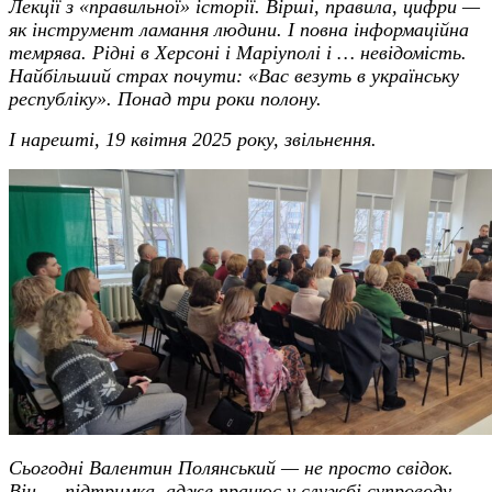
Лекції з «правильної» історії. Вірші, правила, цифри —
як інструмент ламання людини. І повна інформаційна
темрява. Рідні в Херсоні і Маріуполі і … невідомість.
Найбільший страх почути:
«
Вас везуть в українську
республіку». Понад три роки полону.
І нарешті, 19 квітня 2025 року, звільнення.
Сьогодні Валентин Полянський — не просто свідок.
Він — підтримка, адже працює у службі супроводу