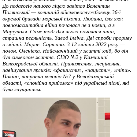
До педагогів нашого ліцею завітав Валентин
Полянський — колишній військовослужбовець 36-ї
окремої бригади морської піхоти. Людина, для якої
повномасштабна війна почалася не з новин, а з
Маріуполя. Саме тоді для нього почалася інша,
страшна реальність. Завод Ілліча. Дві спроби прориву
в квітні. Мирне. Сартана. З 12 квітня 2022 року —
полон. Оленівка. Найсмачніший у житті хліб, бо він
був символом життя. СІЗО №2 у Камишині
Волгоградської області. Приниження, знецінення,
навішування ярликів: «фашисти», «нацисти», «тіпи».
Пакіно, виправна колонія №7 у Володимирській
області, «спокійна прийомка» під українські пісні, які
були знущанням.