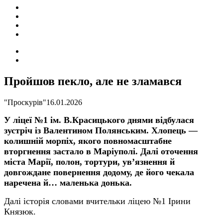
ПОДІЇ
СОЦІАЛЬНІ
FACEBOOK
КОНТАКТИ
Search
for
Switch
skin
Пройшов пекло, але не зламався
"Проскурів"
16.01.2026
У ліцеї №1 ім. В.Красицького днями відбулася
зустріч із Валентином Полянським. Хлопець —
колишній морпіх, якого повномасштабне
вторгнення застало в Маріуполі. Далі оточення
міста Марії, полон, тортури, ув’язнення й
довгождане повернення додому, де його чекала
наречена й… маленька донька.
Далі історія словами вчительки ліцею №1 Ірини
Князюк.