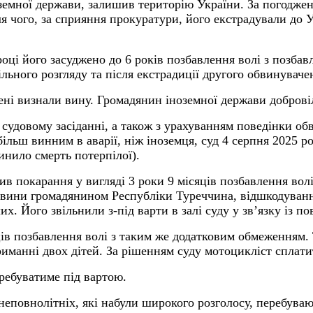
ноземної держави, залишив територію України. За погодж
ля чого, за сприяння прокуратури, його екстрадували до 
 році його засуджено до 6 років позбавлення волі з позб
льного розгляду та після екстрадиції другого обвинуваче
ені визнали вину. Громадянин іноземної держави добров
судовому засіданні, а також з урахуванням поведінки обв
ьш винним в аварії, ніж іноземця, суд 4 серпня 2025 ро
нило смерть потерпілої).
ив покарання у вигляді 3 роки 9 місяців позбавлення во
 вини громадянином Республіки Туреччина, відшкодуванн
их. Його звільнили з-під варти в залі суду у зв’язку із п
ців позбавлення волі з таким же додатковим обмеженням. 
иманні двох дітей. За рішенням суду мотоцикліст сплати
ребуватиме під вартою.
 неповнолітніх, які набули широкого розголосу, перебува