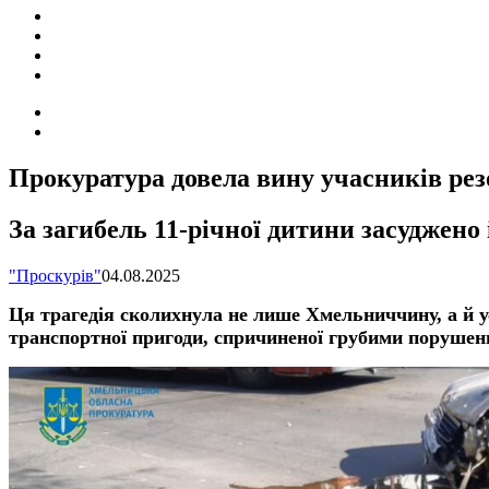
ПОДІЇ
СОЦІАЛЬНІ
FACEBOOK
КОНТАКТИ
Search
for
Switch
skin
Прокуратура довела вину учасників ре
За загибель 11-річної дитини засуджено
"Проскурів"
04.08.2025
Ця трагедія сколихнула не лише Хмельниччину, а й ус
транспортної пригоди, спричиненої грубими порушенн