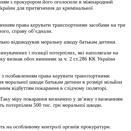
енням з прокурором його оголосили в міжнародний
України для притягнення до кримінальної
авленням права керувати транспортними засобами на три
ного, справу об’єднали.
ільно відшкодував моральну шкоду батькам дитини.
инувачених і позиції потерпілих, які наполягали на
ку визнав обох винними за ч. 2 ст.286 КК України
лі з позбавленням права керувати транспортними
я моральної шкоди батькам дитини в розмірі мільйон
овним відбуттям покарання в слідчому ізоляторі.
Таку міру покарання визначено у зв’язку з визнанням
ть потерпілим 500 тис. грн моральної шкоди.
ють на особливому контролі органів прокуратури.