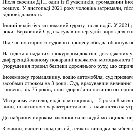
Після скоєння ДТП один із її учасників, громадянин і
розшук. У листопаді 2021 року чоловіка затримали, піс
відповідальності.
Інший водій був затриманий одразу після події. У 2021
роки. Верховний Суд скасував попередній вирок для спі
Під час повторного судового процесу обидва обвинувач
На підставі наданих прокурором доказів, досліджених у 
диференційованому покаранні вважаючи мотоцикліста біл
(порушення правил безпеки дорожнього руху, що спричи
Іноземному громадянину, водію автомобіля, суд признач
засобами строком на 3 роки. Суд, врахувавши визнання
гривень, вік 75 років, стан здоров’я та позицію потерпіл
Місцевому жителю, водієві мотоцикла, – 5 років 8 міся
вини, позитивною характеристикою та наявністю на утр
До набрання вироком законної сили водій мотоцикла пе
Злочини, вчинені щодо дітей, а також випадки загибелі