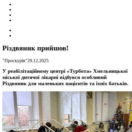
ПОДІЇ
СОЦІАЛЬНІ
FACEBOOK
КОНТАКТИ
Search
for
Switch
skin
Різдвяник прийшов!
"Проскурів"
29.12.2025
У реабілітаційному центрі «Турбота» Хмельницької
міської дитячої лікарні відбувся особливий
Різдвяник для маленьких пацієнтів та їхніх батьків.