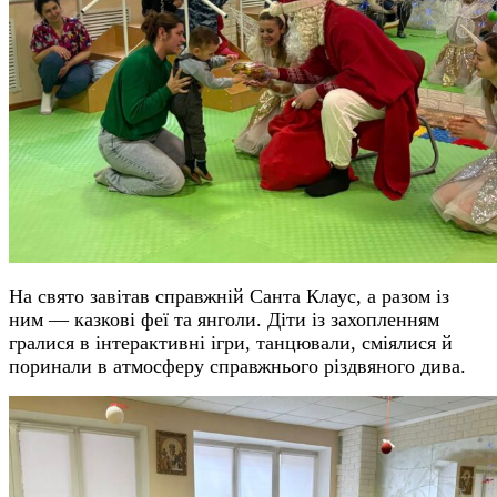
На свято завітав справжній Санта Клаус, а разом із
ним — казкові феї та янголи. Діти із захопленням
гралися в інтерактивні ігри, танцювали, сміялися й
поринали в атмосферу справжнього різдвяного дива.