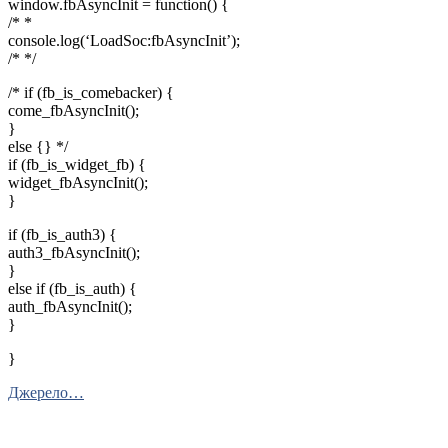
window.fbAsyncInit = function() {
/* *
console.log(‘LoadSoc:fbAsyncInit’);
/* */
/* if (fb_is_comebacker) {
come_fbAsyncInit();
}
else {} */
if (fb_is_widget_fb) {
widget_fbAsyncInit();
}
if (fb_is_auth3) {
auth3_fbAsyncInit();
}
else if (fb_is_auth) {
auth_fbAsyncInit();
}
}
Джерело…