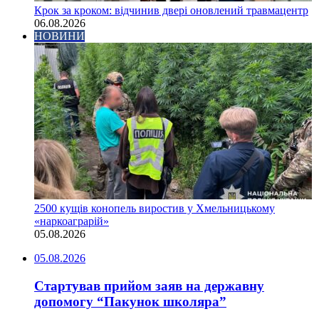
Крок за кроком: відчинив двері оновлений травмацентр
06.08.2026
НОВИНИ
2500 кущів конопель виростив у Хмельницькому
«наркоаграрій»
05.08.2026
05.08.2026
Стартував прийом заяв на державну
допомогу “Пакунок школяра”