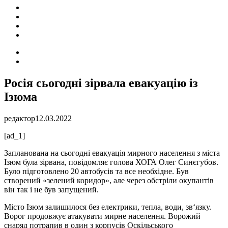
ПОДІЇ
СОЦІАЛЬНІ
FACEBOOK
КОНТАКТИ
Search
for
Switch
skin
Росія сьогодні зірвала евакуацію із
Ізюма
редактор
12.03.2022
[ad_1]
Запланована на сьогодні евакуація мирного населення з міста
Ізюм була зірвана, повідомляє голова ХОГА Олег Синєгубов.
Було підготовлено 20 автобусів та все необхідне. Був
створений «зелений коридор», але через обстріли окупантів
він так і не був запущений.
Місто Ізюм залишилося без електрики, тепла, води, зв‘язку.
Ворог продовжує атакувати мирне населення. Ворожий
снаряд потрапив в один з корпусів Оскільського