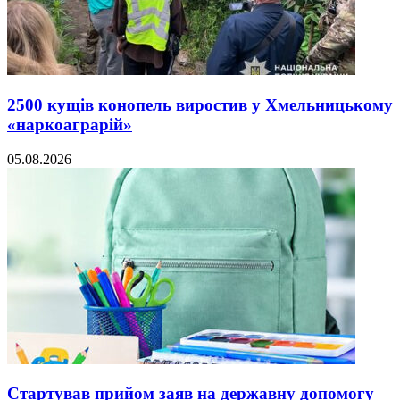
2500 кущів конопель виростив у Хмельницькому
«наркоаграрій»
05.08.2026
Стартував прийом заяв на державну допомогу