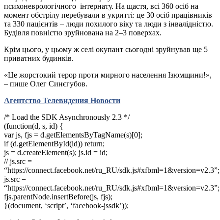
психоневрологічного інтернату. На щастя, всі 360 осіб на
момент обстрілу перебували в укритті: це 30 осіб працівників
та 330 пацієнтів – люди похилого віку та люди з інвалідністю.
Будівля повністю зруйнована на 2–3 поверхах.
Крім цього, у цьому ж селі окупант сьогодні зруйнував ще 5
приватних будинків.
«Це жорстокий терор проти мирного населення Ізюмщини!»,
– пише Олег Синєгубов.
Агентство Телевидения Новости
/* Load the SDK Asynchronously 2.3 */
(function(d, s, id) {
var js, fjs = d.getElementsByTagName(s)[0];
if (d.getElementById(id)) return;
js = d.createElement(s); js.id = id;
// js.src =
“https://connect.facebook.net/ru_RU/sdk.js#xfbml=1&version=v2.3”;
js.src =
“https://connect.facebook.net/ru_RU/sdk.js#xfbml=1&version=v2.3”;
fjs.parentNode.insertBefore(js, fjs);
}(document, ‘script’, ‘facebook-jssdk’));