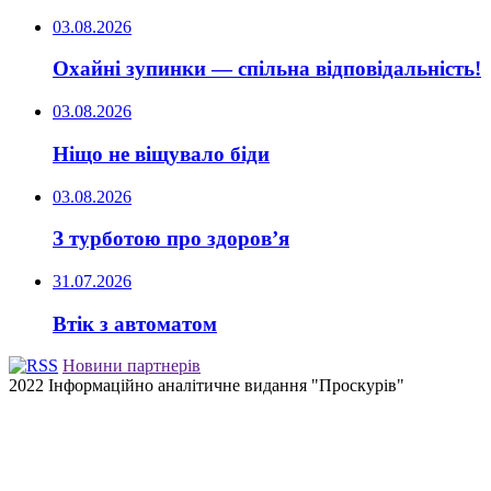
03.08.2026
Охайні зупинки — спільна відповідальність!
03.08.2026
Ніщо не віщувало біди
03.08.2026
З турботою про здоров’я
31.07.2026
Втік з автоматом
Новини партнерів
2022 Інформаційно аналітичне видання "Проскурів"
Back
to
top
button