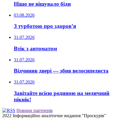
Ніщо не віщувало біди
03.08.2026
З турботою про здоров’я
31.07.2026
Втік з автоматом
31.07.2026
Відчинив двері — збив велосипедиста
31.07.2026
Завітайте всією родиною на медичний
пікнік!
Новини партнерів
2022 Інформаційно аналітичне видання "Проскурів"
Back
to