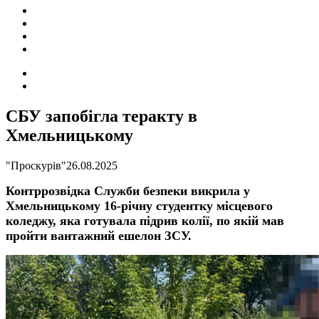
ПОДІЇ
СОЦІАЛЬНІ
FACEBOOK
КОНТАКТИ
Search
for
Switch
skin
СБУ запобігла теракту в
Хмельницькому
"Проскурів"
26.08.2025
Контррозвідка Служби безпеки викрила у
Хмельницькому 16-річну студентку місцевого
коледжу, яка готувала підрив колії, по якій мав
пройти вантажний ешелон ЗСУ.