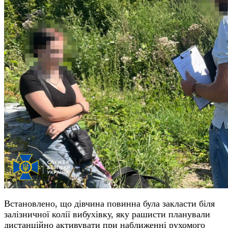
Встановлено, що дівчина повинна була закласти біля
залізничної колії вибухівку, яку рашисти планували
дистанційно активувати при наближенні рухомого