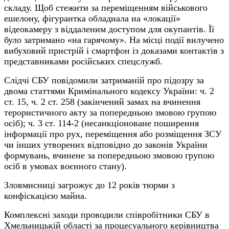
складу. Щоб стежити за переміщенням військового
ешелону, фігурантка обладнала на «локації»
відеокамеру з віддаленим доступом для окупантів. Її
було затримано «на гарячому». На місці події вилучено
вибуховий пристрій і смартфон із доказами контактів з
представниками російських спецслужб.
Слідчі СБУ повідомили затриманій про підозру за
двома статтями Кримінального кодексу України: ч. 2
ст. 15, ч. 2 ст. 258 (закінчений замах на вчинення
терористичного акту за попередньою змовою групою
осіб); ч. 3 ст. 114-2 (несанкціоноване поширення
інформації про рух, переміщення або розміщення ЗСУ
чи інших утворених відповідно до законів України
формувань, вчинене за попередньою змовою групою
осіб в умовах воєнного стану).
Зловмисниці загрожує до 12 років тюрми з
конфіскацією майна.
Комплексні заходи проводили співробітники СБУ в
Хмельницькій області за процесуального керівництва