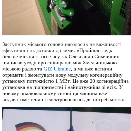
Заступник міського голови наголосив на важливості
ефективної підготовки до зими:
«Пройшло ледь
більше місяця з того часу, як
Олександр Симчишин
підписав угоду про співпрацю між
Хмельницькою
міською радою
та
GIZ Ukraine
, а ми вже встигли
отримати і змонтувати нову модульну когенераційну
установку потужністю 1 МВт. Це вже 20 когенераційна
установка на підприємстві і найпотужніша зі всіх.
У
нов
ому
опалювальн
ому
сезон
і
ця машина вже
видаватиме тепло і електроенергію для потреб містян.