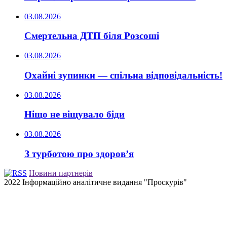
03.08.2026
Смертельна ДТП біля Розсоші
03.08.2026
Охайні зупинки — спільна відповідальність!
03.08.2026
Ніщо не віщувало біди
03.08.2026
З турботою про здоров’я
Новини партнерів
2022 Інформаційно аналітичне видання "Проскурів"
Back
to
top
button