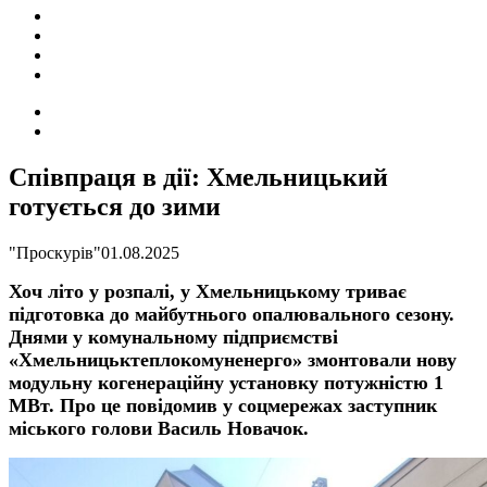
ПОДІЇ
СОЦІАЛЬНІ
FACEBOOK
КОНТАКТИ
Search
for
Switch
skin
Співпраця в дії: Хмельницький
готується до зими
"Проскурів"
01.08.2025
Хоч літо у розпалі, у Хмельницькому триває
підготовка до майбутнього опалювального сезону.
Днями у комунальному підприємстві
«Хмельницьктеплокомуненерго» змонтовали нову
модульну когенераційну установку потужністю 1
МВт. Про це повідомив у соцмережах заступник
міського голови Василь Новачок.