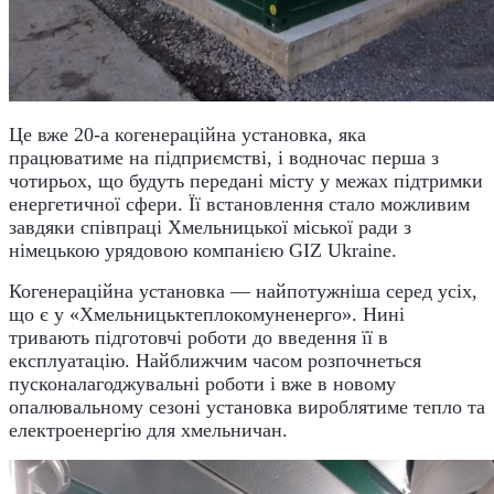
Це
вже
20-а когенераційна установка
, яка
працюватиме на підприємстві, і водночас
перша з
чотирьох
, щ
о будуть передані місту у межах підтримки
енергетичної сфери. Її встановлення стало можливим
завдяки співпраці
Хмельницької міської ради
з
німецькою урядовою компанією GIZ Ukraine.
Когенераційна установка
— найпотужніша серед усіх,
що є у «Хмельницьктеплокомуненерго»
. Н
ин
і
тривають підготовчі роботи до введення
її
в
експлуатацію. Найближчим часом розпочнеться
пусконалагодж
увальні роботи
і вже в новому
опалювальному сезоні установка вироблятиме
тепло та
електроенергію для
хмельничан
.