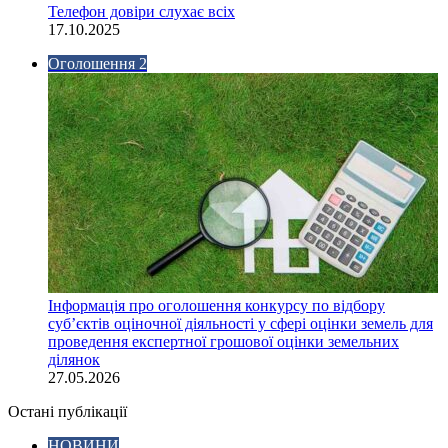
Телефон довіри слухає всіх
17.10.2025
Оголошення 2
Інформація про оголошення конкурсу по відбору
суб’єктів оціночної діяльності у сфері оцінки земель для
проведення експертної грошової оцінки земельних
ділянок
27.05.2026
Остані публікації
НОВИНИ