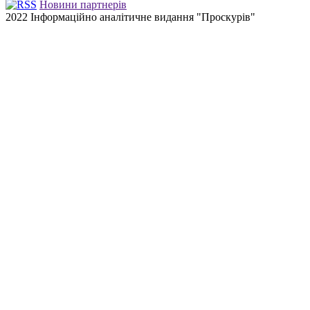
Новини партнерів
2022 Інформаційно аналітичне видання "Проскурів"
Back
to
top
button