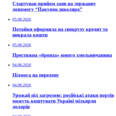
Стартував прийом заяв на державну
допомогу “Пакунок школяра”
05.08.2026
Потайки оформила на свекруху кредит та
викрала кошти
05.08.2026
Престижна «бронза» юного хмельничанина
04.08.2026
Підмога на передову
04.08.2026
Урожай під загрозою: російські атаки портів
можуть коштувати Україні мільярди
доларів