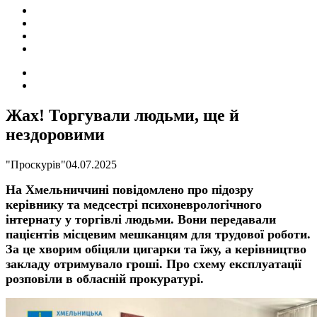
ПОДІЇ
СОЦІАЛЬНІ
FACEBOOK
КОНТАКТИ
Search
for
Switch
skin
Жах! Торгували людьми, ще й
нездоровими
"Проскурів"
04.07.2025
На Хмельниччині повідомлено про підозру
керівнику та медсестрі психоневрологічного
інтернату у торгівлі людьми.
Вони передавали
пацієнтів місцевим мешканцям для трудової роботи.
За це хворим обіцяли цигарки та їжу, а керівництво
закладу отримувало гроші. Про схему експлуатації
розповіли в обласній
прокуратурі
.